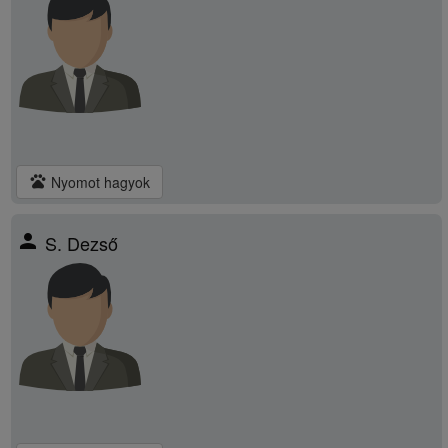
pets
Nyomot hagyok
person
S. Dezső