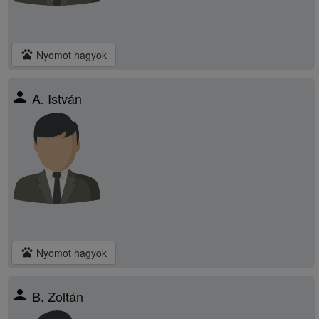
pets
Nyomot hagyok
person
A. István
pets
Nyomot hagyok
person
B. Zoltán