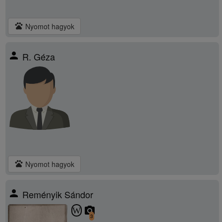
pets
Nyomot hagyok
person
R. Géza
pets
Nyomot hagyok
person
Reményik Sándor
camera_alt
W
3