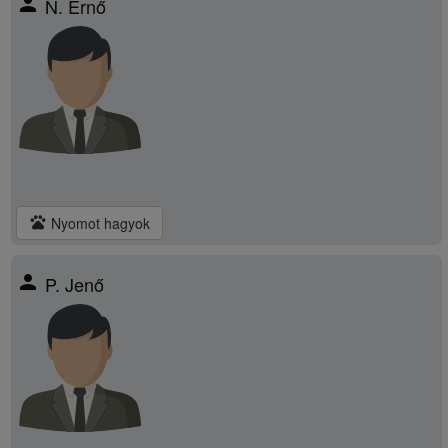
person
N. Ernő
pets
Nyomot hagyok
person
P. Jenő