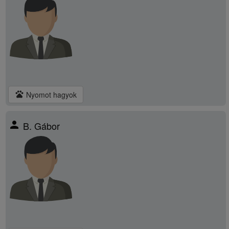
pets
Nyomot hagyok
person
B. Gábor