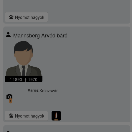
pets
Nyomot hagyok
person
Mannsberg Arvéd báró
* 1890 † 1970
Város:
Kolozsvár
camera_alt
1
pets
Nyomot hagyok