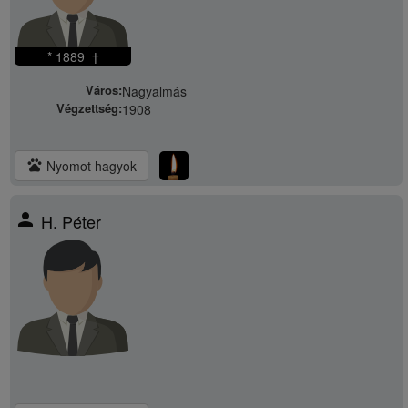
* 1889 †
Város:
Nagyalmás
Végzettség:
1908
pets
Nyomot hagyok
person
H. Péter