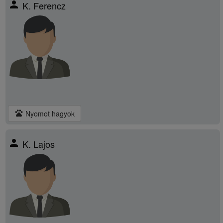
person
K. Ferencz
pets
Nyomot hagyok
person
K. Lajos