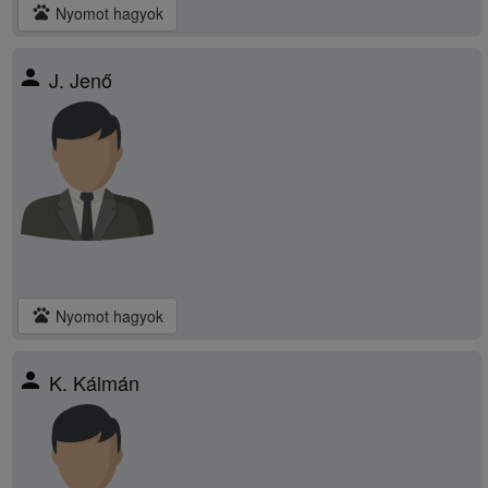
pets
Nyomot hagyok
person
J. Jenő
pets
Nyomot hagyok
person
K. Kálmán