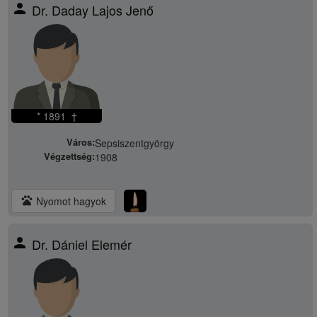
person
Dr. Daday Lajos Jenő
* 1891 †
Város:
Sepsiszentgyörgy
Végzettség:
1908
pets
Nyomot hagyok
person
Dr. Dániel Elemér