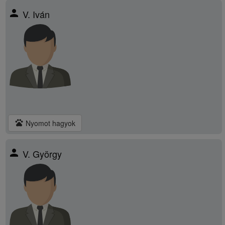
person
V. Iván
pets
Nyomot hagyok
person
V. György