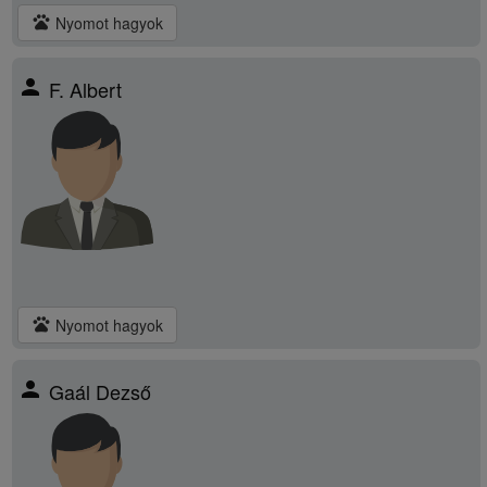
pets
Nyomot hagyok
person
F. Albert
pets
Nyomot hagyok
person
Gaál Dezső