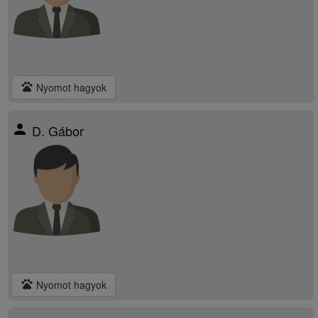
pets
Nyomot hagyok
person
D. Gábor
pets
Nyomot hagyok