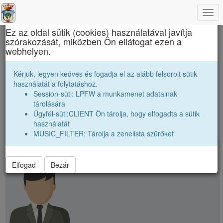
Togg
×
navi
Ez az oldal sütik (cookies) használatával javítja
szórakozását, miközben Ön ellátogat ezen a
Református Kollégium
webhelyen.
Osztálytársak
Kérjük, legyen kedves és fogadja el az alább felsorolt sütik
nagyobbak |
1907 12A
|
használatát a folytatáshoz.
Névsor bővítése új véndiákkal
kissebbek |
1909 12A
|
Session-süti: LPFW a munkamenet adatainak
Véndiákok száma:
35
tárolására
Ügyfél-süti:CLIENT Ön tárolja, hogy elfogadta a sütik
használatát
MUSIC_FILTER: Tárolja a zenelista szűrőket
person
A. László
Elfogad
Bezár