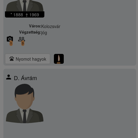
* 1888 † 1969
Város:
Kolozsvár
Végzettség:
jóg
camera_alt
people_outline
1
3
pets
Nyomot hagyok
person
D. Ávrám