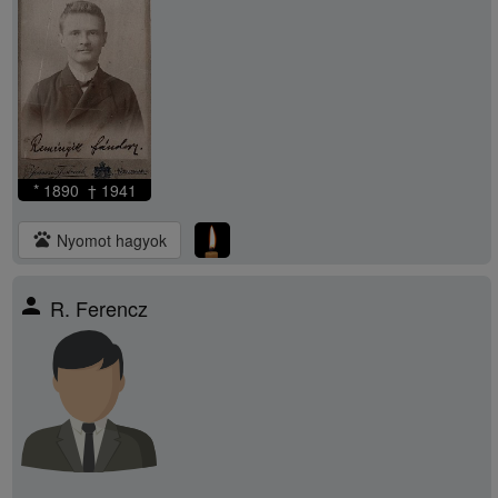
* 1890 † 1941
pets
Nyomot hagyok
person
R. Ferencz