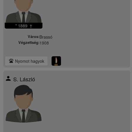
* 1889 †
Város:
Brassó
Végzettség:
1908
pets
Nyomot hagyok
person
S. László