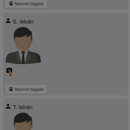
pets
Nyomot hagyok
person
S. István
camera_alt
1
pets
Nyomot hagyok
person
T. István