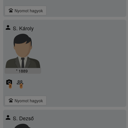
pets
Nyomot hagyok
person
S. Károly
* 1889
camera_alt
people_outline
2
7
pets
Nyomot hagyok
person
S. Dezső