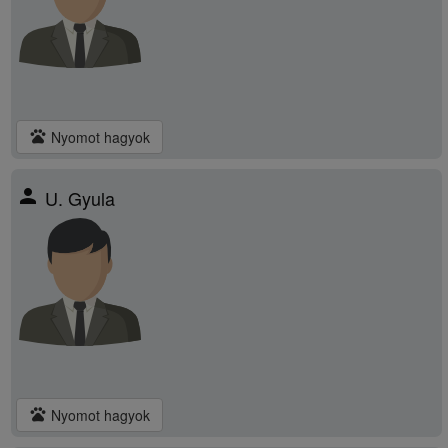
pets
Nyomot hagyok
person
U. Gyula
pets
Nyomot hagyok