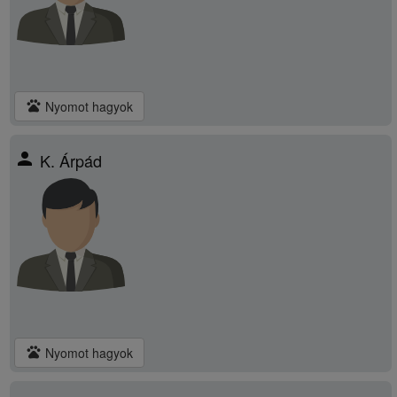
pets
Nyomot hagyok
person
K. Árpád
pets
Nyomot hagyok