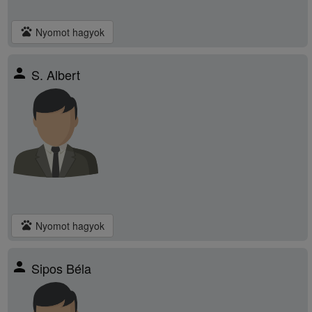
pets
Nyomot hagyok
person
S. Albert
pets
Nyomot hagyok
person
Sipos Béla