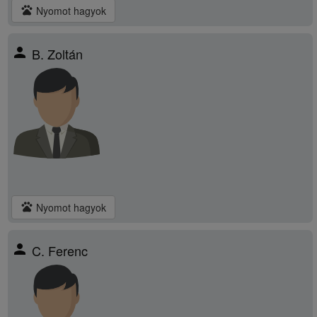
pets
Nyomot hagyok
person
B. Zoltán
pets
Nyomot hagyok
person
C. Ferenc