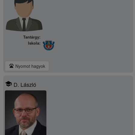
Tantárgy:
Iskola:
pets
Nyomot hagyok
school
D. László