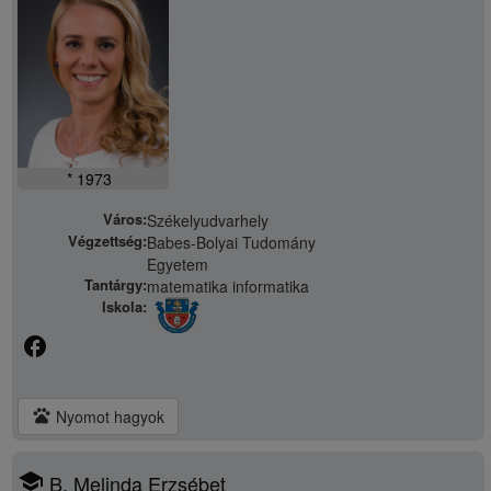
* 1973
Város:
Székelyudvarhely
Végzettség:
Babes-Bolyai Tudomány
Egyetem
Tantárgy:
matematika informatika
Iskola:
facebook
pets
Nyomot hagyok
school
B. Melinda Erzsébet