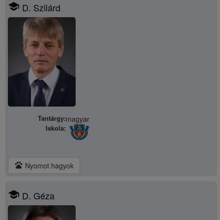
school
D. Szilárd
Tantárgy:
magyar
Iskola:
pets
Nyomot hagyok
school
D. Géza