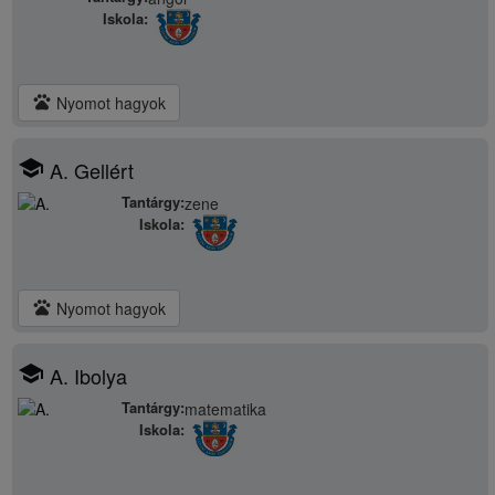
Iskola:
pets
Nyomot hagyok
school
A. Gellért
Tantárgy:
zene
Iskola:
pets
Nyomot hagyok
school
A. Ibolya
Tantárgy:
matematika
Iskola: