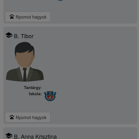
pets
Nyomot hagyok
school
B. Tibor
Tantárgy:
Iskola:
pets
Nyomot hagyok
school
B. Anna Krisztina