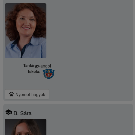
Tantárgy:
angol
Iskola:
pets
Nyomot hagyok
school
B. Sára