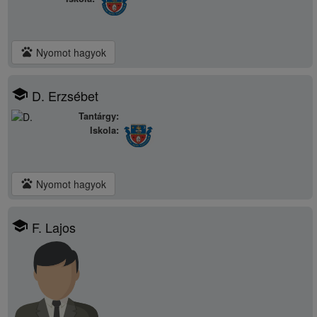
pets
Nyomot hagyok
school
D. Erzsébet
Tantárgy:
Iskola:
pets
Nyomot hagyok
school
F. Lajos