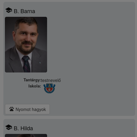
school
B. Barna
Tantárgy:
testnevelő
Iskola:
pets
Nyomot hagyok
school
B. Hilda