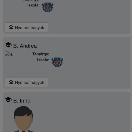
Iskola:
pets
Nyomot hagyok
school
B. Andrea
Tantárgy:
Iskola:
pets
Nyomot hagyok
school
B. Imre