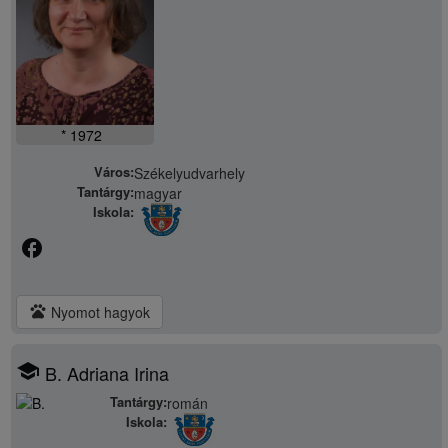
* 1972
Város:
Székelyudvarhely
Tantárgy:
magyar
Iskola:
facebook
pets
Nyomot hagyok
school
B. Adriana Irina
Tantárgy:
román
Iskola: