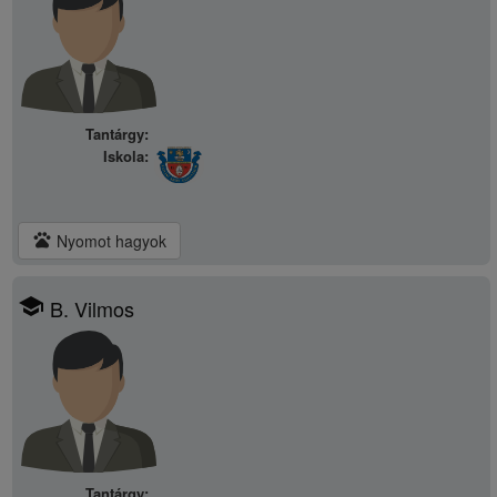
Tantárgy:
Iskola:
pets
Nyomot hagyok
school
B. Vilmos
Tantárgy: