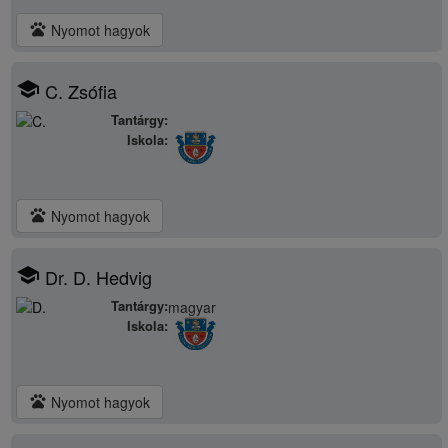
pets
Nyomot hagyok
school
C. Zsófia
Tantárgy:
Iskola:
pets
Nyomot hagyok
school
Dr. D. Hedvig
Tantárgy:
magyar
Iskola:
pets
Nyomot hagyok