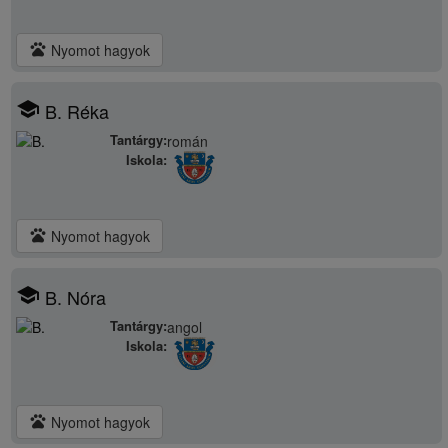
pets
Nyomot hagyok
school
B. Réka
Tantárgy:
román
Iskola:
pets
Nyomot hagyok
school
B. Nóra
Tantárgy:
angol
Iskola:
pets
Nyomot hagyok