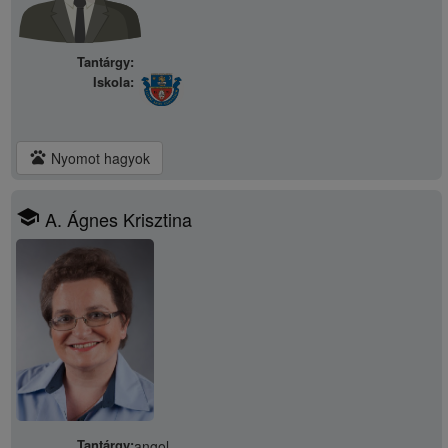
Tantárgy:
Iskola:
pets
Nyomot hagyok
school
A. Ágnes Krisztina
Tantárgy:
angol