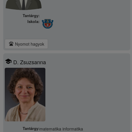
Tantárgy:
Iskola:
pets
Nyomot hagyok
school
D. Zsuzsanna
Tantárgy:
matematika informatika