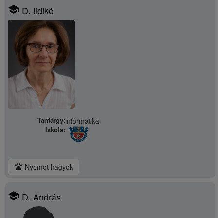
school
D. Ildikó
Tantárgy:
infórmatika
Iskola:
pets
Nyomot hagyok
school
D. András