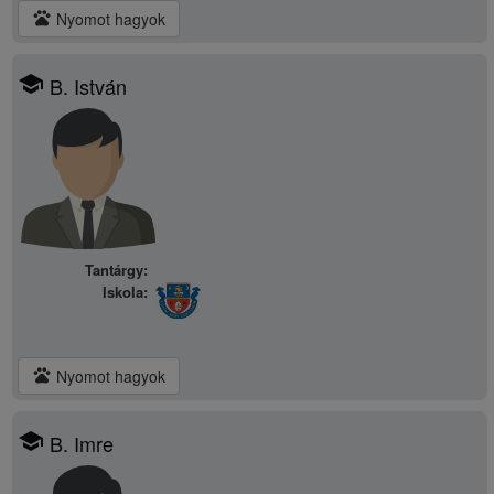
pets
Nyomot hagyok
school
B. István
Tantárgy:
Iskola:
pets
Nyomot hagyok
school
B. Imre