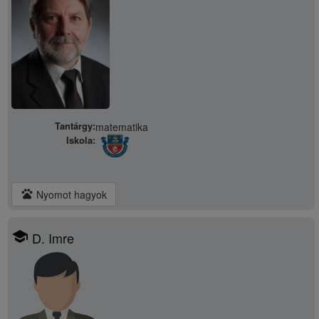
Tantárgy:
matematika
Iskola:
pets
Nyomot hagyok
school
D. Imre