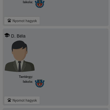
Iskola:
pets
Nyomot hagyok
school
D. Béla
Tantárgy:
Iskola:
pets
Nyomot hagyok