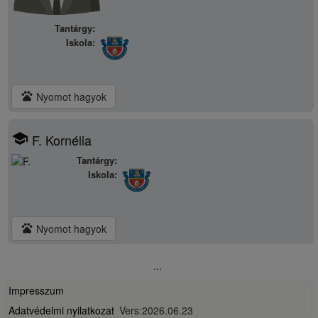
Tantárgy:
Iskola:
pets
Nyomot hagyok
school
F. Kornélia
Tantárgy:
Iskola:
pets
Nyomot hagyok
...
Impresszum
Adatvédelmi nyilatkozat
Vers:2026.06.23