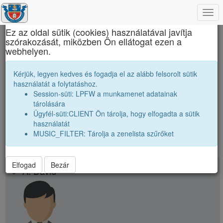
Togg
×
navi
Ez az oldal sütik (cookies) használatával javítja
szórakozását, miközben Ön ellátogat ezen a
Tamási Áron Gimnázium
webhelyen.
Tanáraink
Kérjük, legyen kedves és fogadja el az alább felsorolt sütik
használatát a folytatáshoz.
Névsor bővítése új tanárral
Session-süti: LPFW a munkamenet adatainak
Tanárok száma:
106
tárolására
Ügyfél-süti:CLIENT Ön tárolja, hogy elfogadta a sütik
106
találat
használatát
MUSIC_FILTER: Tárolja a zenelista szűrőket
Elfogad
Bezár
school
A. Dávid