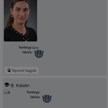
Tantárgy:
tánc
Iskola:
pets
Nyomot hagyok
school
B. Katalin
Tantárgy:
Iskola: