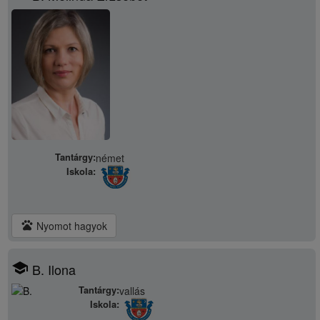
Tantárgy:
német
Iskola:
pets
Nyomot hagyok
school
B. Ilona
Tantárgy:
vallás
Iskola: