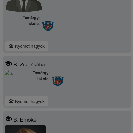
Tantárgy:
Iskola:
pets
Nyomot hagyok
school
B. Zita Zsófia
Tantárgy:
Iskola:
pets
Nyomot hagyok
school
B. Emőke