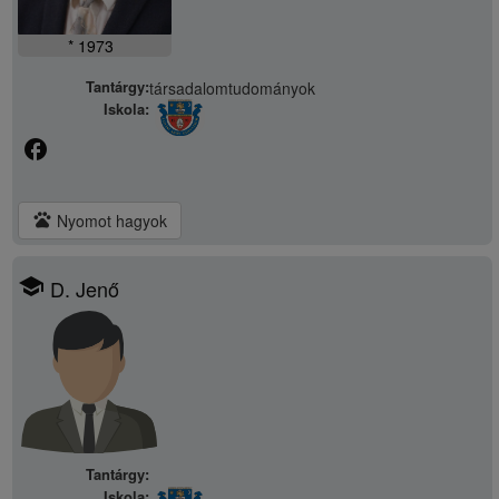
* 1973
Tantárgy:
társadalomtudományok
Iskola:
facebook
pets
Nyomot hagyok
school
D. Jenő
Tantárgy:
Iskola: