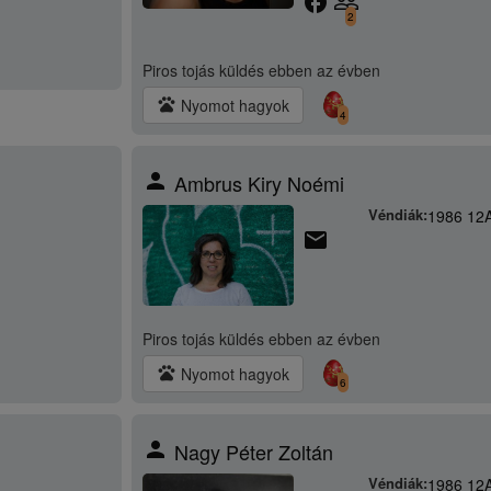
facebook
people_outline
2
Piros tojás küldés
ebben az évben
pets
Nyomot hagyok
4
person
Ambrus Kiry Noémi
Véndiák:
1986 12
email
Piros tojás küldés
ebben az évben
pets
Nyomot hagyok
6
person
Nagy Péter Zoltán
Véndiák:
1986 12