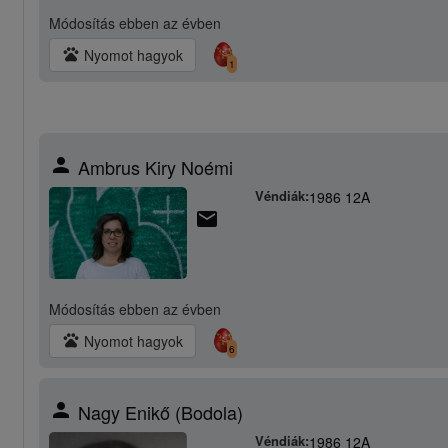
Módosítás
ebben az évben
pets
Nyomot hagyok
1
person
Ambrus Kiry Noémi
Véndiák:
1986 12A
email
Módosítás
ebben az évben
pets
Nyomot hagyok
6
person
Nagy Enikő (Bodola)
Véndiák:
1986 12A