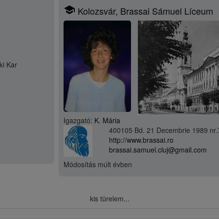
school
Kolozsvár, Brassai Sámuel Líceum
ki Kar
Igazgató:
K. Mária
400105 Bd. 21 Decembrie 1989 nr.
http://www.brassai.ro
brassai.samuel.cluj@gmail.com
Módosítás
múlt évben
kis türelem...