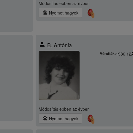
Módosítás
ebben az évben
pets
Nyomot hagyok
1
person
B. Antónia
Véndiák:
1986 12
Módosítás
ebben az évben
pets
Nyomot hagyok
1