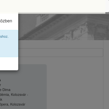
iközben
áshoz.
A
r
e Dima
émia, Kolozsvár -
ak
pera, Kolozsvár