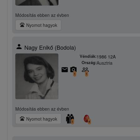
Módosítás
ebben az évben
pets
Nyomot hagyok
person
Nagy Enikő (Bodola)
Véndiák:
1986 12A
Ország:
Ausztria
email
camera_alt
people_outline
1
1
Módosítás
ebben az évben
pets
Nyomot hagyok
1
4