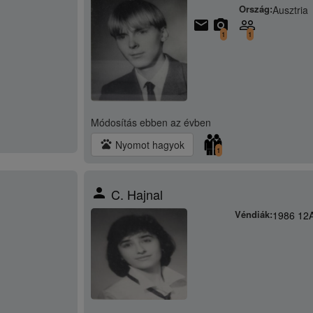
Ország:
Ausztria
email
camera_alt
people_outline
1
1
Módosítás
ebben az évben
pets
Nyomot hagyok
1
person
C. Hajnal
Véndiák:
1986 12