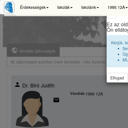
Érdekességek
Iskolák
Iskolánk
1986 12A
×
Ez az old
Ön ellát
Kérjük, l
Se
public
Véndiák újdonságok
Ügy
MU
Elfogad
person
Dr. Biró Judith
Véndiák:
1986 12A
email