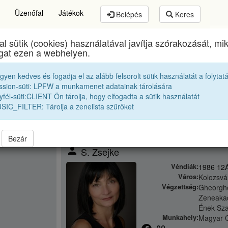
Üzenőfal
Játékok
Belépés
Keres
al sütik (cookies) használatával javítja szórakozását, m
Brassai Sámuel Líceum
egykori diákjai
1986 12A
ogat ezen a webhelyen.
egyen kedves és fogadja el az alább felsorolt sütik használatát a folytat
ssion-süti: LPFW a munkamenet adatainak tárolására
fél-süti:CLIENT Ön tárolja, hogy elfogadta a sütik használatát
SIC_FILTER: Tárolja a zenelista szűrőket
Bezár
person
S. Zsejke
Véndiák:
1986 12
Város:
Kolozsvá
Végzettség:
Gheorgh
Zeneakad
Ének Sz
Munkahely:
Magyar O