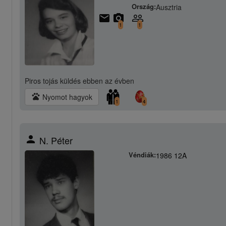
Ország:
Ausztria
email
camera_alt
people_outline
1
1
Piros tojás küldés
ebben az évben
pets
Nyomot hagyok
1
4
person
N. Péter
Véndiák:
1986 12A