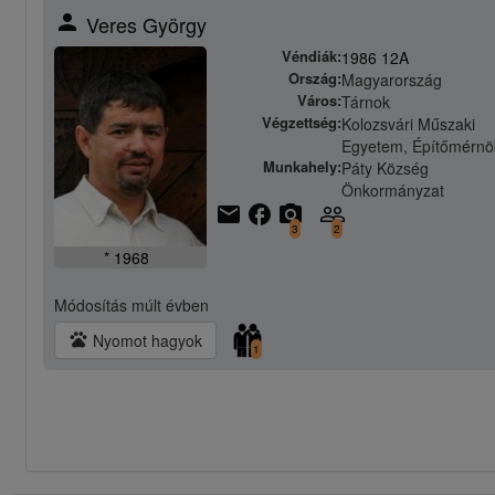
person
Veres György
Véndiák:
1986 12A
Ország:
Magyarország
Város:
Tárnok
Végzettség:
Kolozsvári Műszaki
Egyetem, Építőmérnö
Munkahely:
Páty Község
Önkormányzat
email
facebook
camera_alt
people_outline
3
2
* 1968
Módosítás
múlt évben
pets
Nyomot hagyok
1