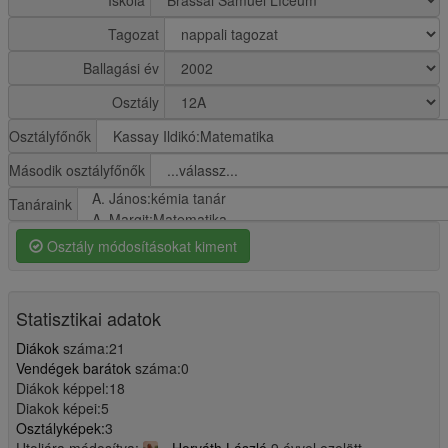
Iskola
Tagozat
Ballagási év
Osztály
Osztályfőnők
Második osztályfőnők
Tanáraink
Osztály módosításokat kiment
Statisztikai adatok
Diákok
száma:21
Vendégek barátok
száma:0
Diákok képpel:18
Diakok képei:5
Osztályképek:
3