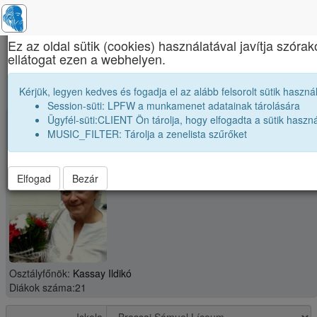
×
Ez az oldal sütik (cookies) használatával javítja szór
ellátogat ezen a webhelyen.
Brassai Sámuel Líceum
2002 12A osztály módosítása
Kérjük, legyen kedves és fogadja el az alább felsorolt sütik használ
Session-süti: LPFW a munkamenet adatainak tárolására
Ügyfél-süti:CLIENT Ön tárolja, hogy elfogadta a sütik haszná
group
Osztály: 2002 12A
MUSIC_FILTER: Tárolja a zenelista szűrőket
Elfogad
Bezár
Osztályfőnök:
Kassay Ildikó
Diákok száma:21