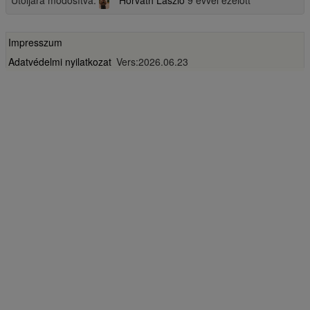
Utoljára módosítva:
Horváth László
9 évvel ezelött
Impresszum
Adatvédelmi nyilatkozat
Vers:2026.06.23