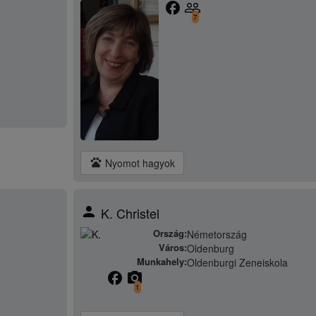
facebook
people_outline
7
pets
Nyomot hagyok
person
K. Christel
Ország:
Németország
Város:
Oldenburg
Munkahely:
Oldenburgi Zeneiskola
facebook
camera_alt
1