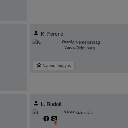
person
K. Ferenc
Ország:
Németország
Város:
Oldenburg
pets
Nyomot hagyok
person
L. Rudolf
Város:
Kolozsvár
facebook
camera_alt
1