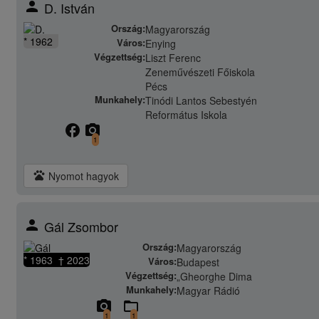
person
D. István
Ország:
Magyarország
* 1962
Város:
Enying
Végzettség:
Liszt Ferenc
Zeneművészeti Főiskola
Pécs
Munkahely:
Tinódi Lantos Sebestyén
Református Iskola
facebook
camera_alt
1
pets
Nyomot hagyok
person
Gál Zsombor
Ország:
Magyarország
* 1963 † 2023
Város:
Budapest
Végzettség:
„Gheorghe Dima
Munkahely:
Magyar Rádió
camera_alt
folder_open
1
1