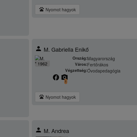
pets
Nyomot hagyok
person
M. Gabriella Enikő
Ország:
Magyarország
* 1962
Város:
Fertőrákos
Végzettség:
Óvodapedagógia
facebook
camera_alt
1
pets
Nyomot hagyok
person
M. Andrea