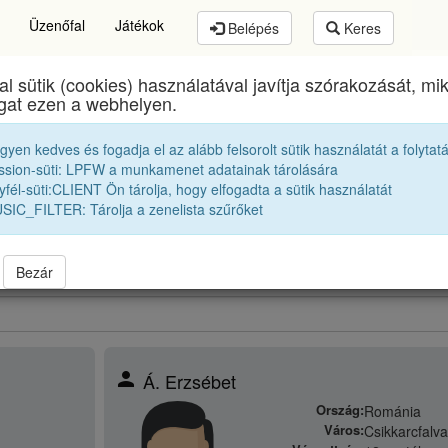
Üzenőfal
Játékok
Belépés
Keres
al sütik (cookies) használatával javítja szórakozását, m
mund Toduță Zenei Főgimnázium
egykori diákjai
19
ogat ezen a webhelyen.
egyen kedves és fogadja el az alább felsorolt sütik használatát a folytat
1981 12B Osztályfőnök:
S. Csaba
ssion-süti: LPFW a munkamenet adatainak tárolására
fél-süti:CLIENT Ön tárolja, hogy elfogadta a sütik használatát
SIC_FILTER: Tárolja a zenelista szűrőket
obbak |
1980 12B
|
bbek |
1982 12B
|
Bezár
person
Á. Erzsébet
Ország:
Románia
Város:
Csikkarcfalva