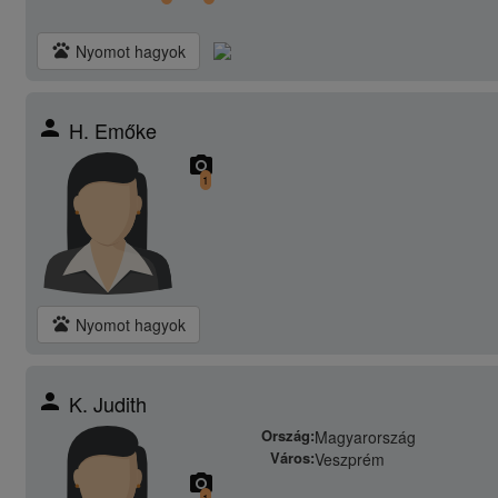
pets
Nyomot hagyok
person
H. Emőke
camera_alt
1
pets
Nyomot hagyok
person
K. Judith
Ország:
Magyarország
Város:
Veszprém
camera_alt