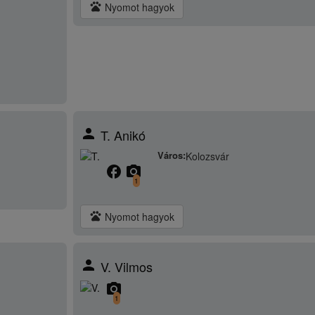
pets
Nyomot hagyok
person
T. Anikó
Város:
Kolozsvár
facebook
camera_alt
1
pets
Nyomot hagyok
person
V. Vilmos
camera_alt
1