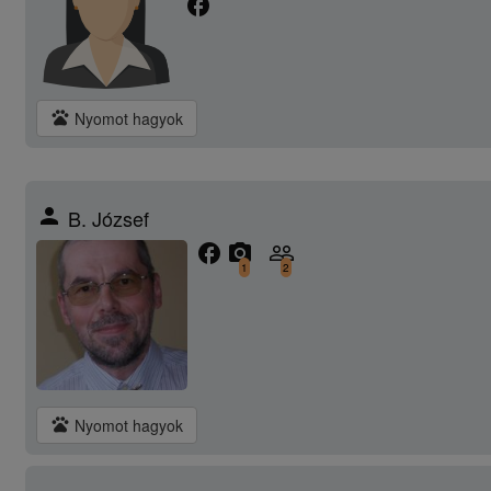
facebook
pets
Nyomot hagyok
person
B. József
facebook
camera_alt
people_outline
1
2
pets
Nyomot hagyok