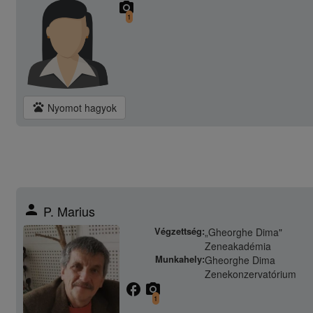
camera_alt
1
pets
Nyomot hagyok
person
P. Marius
Végzettség:
„Gheorghe Dima"
Zeneakadémia
Munkahely:
Gheorghe Dima
Zenekonzervatórium
facebook
camera_alt
1