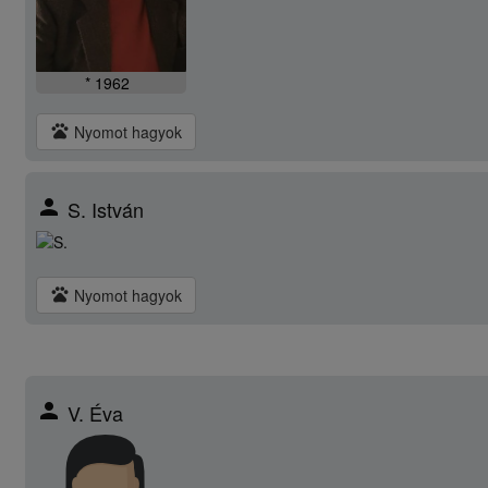
* 1962
pets
Nyomot hagyok
person
S. István
pets
Nyomot hagyok
person
V. Éva