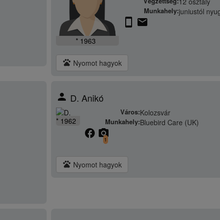
Végzettség:
12 osztály
Munkahely:
juniustól nyu
stay_current_portrait
email
* 1963
pets
Nyomot hagyok
person
D. Anikó
Város:
Kolozsvár
* 1962
Munkahely:
Bluebird Care (UK)
facebook
camera_alt
1
pets
Nyomot hagyok