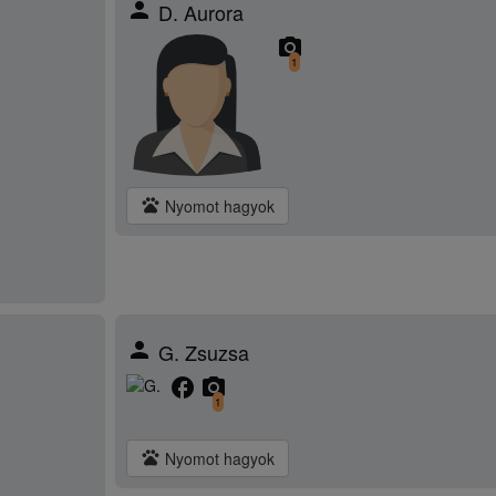
person
D. Aurora
camera_alt
1
pets
Nyomot hagyok
person
G. Zsuzsa
facebook
camera_alt
1
pets
Nyomot hagyok