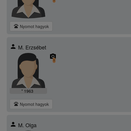
1
pets
Nyomot hagyok
person
M. Erzsébet
camera_alt
1
* 1963
pets
Nyomot hagyok
person
M. Olga