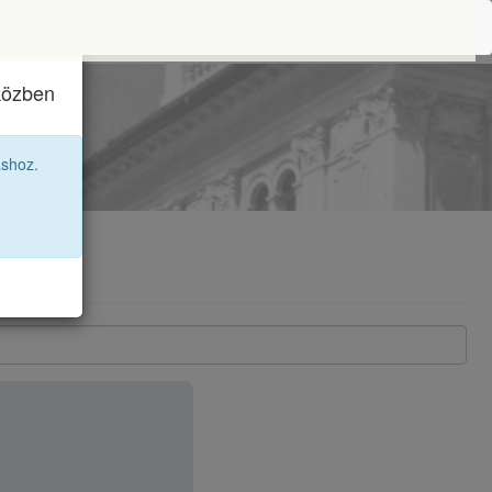
iközben
81 12B
áshoz.