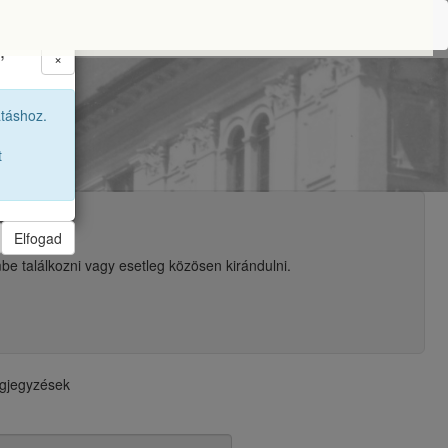
,
×
86 12B
atáshoz.
t
Elfogad
be találkozni vagy esetleg közösen kirándulni.
egjegyzések