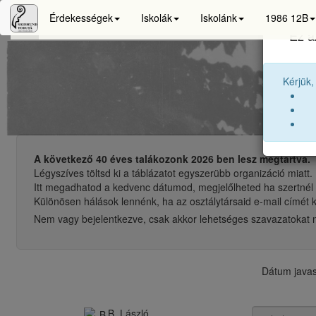
Érdekességek
Iskolák
Iskolánk
1986 12B
Ez a
Sigis
Kérjük,
A következő 40 éves talákozonk 2026 ben lesz megtartva.
Légyszíves töltsd ki a táblázatot egyszerübb organizáció miatt.
Itt megadhatod a kedvenc dátumod, megjelőlheted ha szertnél ré
Különösen hálások lennénk, ha az osztálytársaid e-mail címét 
Nem vagy bejelentkezve, csak akkor lehetséges szavazatokat
Dátum javas
B. László