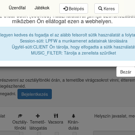
Üzenőfal
Játékok
Belépés
Keres
z oldal sütik (cookies) használatával javítja szórakozását
miközben Ön ellátogat ezen a webhelyen.
mund Toduță Zenei Főgimnázium
egykori diákjai
19
 legyen kedves és fogadja el az alább felsorolt sütik használatát a folyt
Session-süti: LPFW a munkamenet adatainak tárolására
Ügyfél-süti:CLIENT Ön tárolja, hogy elfogadta a sütik használatá
A következő érettségi találkozónk
MUSIC_FILTER: Tárolja a zenelista szűrőket
Bezár
szvenni az osztályfönöki órán, a temetőbe virágcsokrot vinni, étterem
kiegészítenéd.
 megadni.
Bejelentkezés
lat
Helyszín javaslat, m
Osztály-
Temető-
Vacsora
Kirán-
főnöki
látogatás
dulás