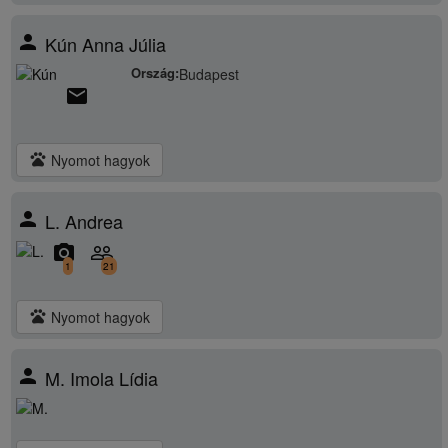
person
Kún Anna Júlia
Ország:
Budapest
email
pets
Nyomot hagyok
person
L. Andrea
camera_alt
people_outline
1
21
pets
Nyomot hagyok
person
M. Imola Lídia