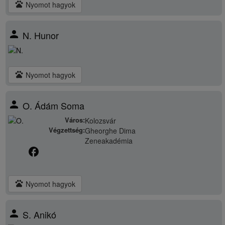
pets
Nyomot hagyok
person
N. Hunor
pets
Nyomot hagyok
person
O. Ádám Soma
Város:
Kolozsvár
Végzettség:
Gheorghe Dima
Zeneakadémia
facebook
pets
Nyomot hagyok
person
S. Anikó