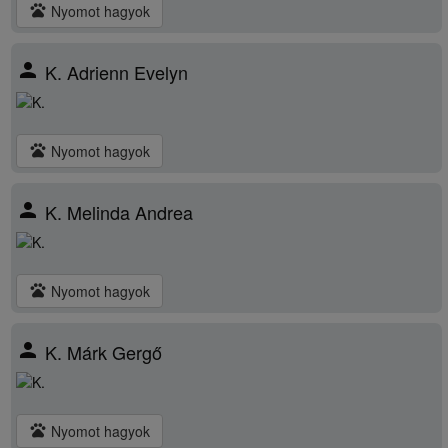
pets
Nyomot hagyok
person
K. Adrienn Evelyn
pets
Nyomot hagyok
person
K. Melinda Andrea
pets
Nyomot hagyok
person
K. Márk Gergő
pets
Nyomot hagyok