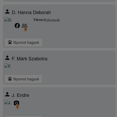
person
D. Hanna Deborah
Város:
Kolozsvár
facebook
people_outline
3
pets
Nyomot hagyok
person
F. Márk Szabolcs
pets
Nyomot hagyok
person
J. Endre
camera_alt
1