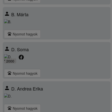
person
B. Márta
pets
Nyomot hagyok
person
D. Soma
facebook
* 2000
pets
Nyomot hagyok
person
D. Andrea Erika
pets
Nyomot hagyok