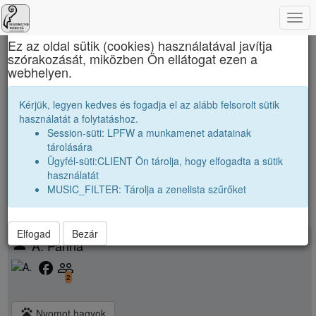
Togg
×
navi
Ez az oldal sütik (cookies) használatával javítja
szórakozását, miközben Ön ellátogat ezen a
Sigismund Toduță Zenei Főgimnázium
webhelyen.
2019 12B Osztályfőnök:
M. Júlia
Kérjük, legyen kedves és fogadja el az alább felsorolt sütik
használatát a folytatáshoz.
Névsor bővítése új véndiákkal
Session-süti: LPFW a munkamenet adatainak
Véndiákok száma:
19
tárolására
nagyobbak |
2018 12B
|
Ügyfél-süti:CLIENT Ön tárolja, hogy elfogadta a sütik
kissebbek |
2020 12A
|
2020 12B
|
használatát
MUSIC_FILTER: Tárolja a zenelista szűrőket
Elfogad
Bezár
person
A. Panna
facebook
people_outline
2
pets
Nyomot hagyok