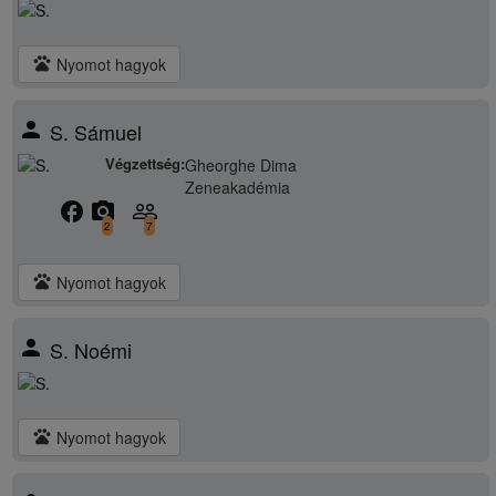
pets
Nyomot hagyok
person
S. Sámuel
Végzettség:
Gheorghe Dima
Zeneakadémia
facebook
camera_alt
people_outline
2
7
pets
Nyomot hagyok
person
S. Noémi
pets
Nyomot hagyok