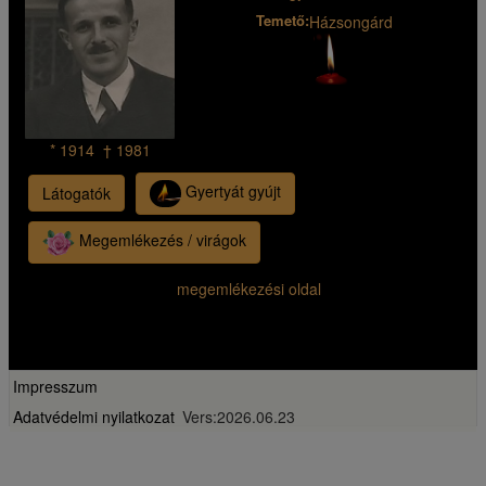
Temető:
Házsongárd
* 1914 † 1981
Gyertyát gyújt
Látogatók
Megemlékezés / virágok
megemlékezési oldal
Impresszum
Adatvédelmi nyilatkozat
Vers:2026.06.23