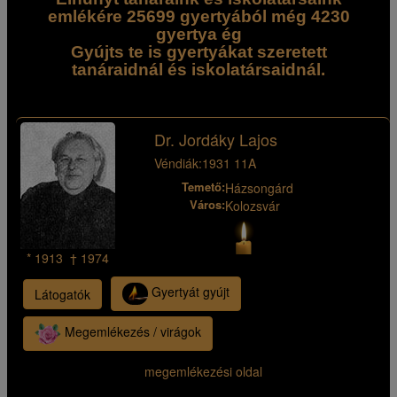
emlékére 25699 gyertyából még 4230
gyertya ég
Gyújts te is gyertyákat szeretett
tanáraidnál és iskolatársaidnál.
Dr. Jordáky Lajos
Véndiák:
1931 11A
Temető:
Házsongárd
Város:
Kolozsvár
* 1913 † 1974
Gyertyát gyújt
Látogatók
Megemlékezés / virágok
megemlékezési oldal