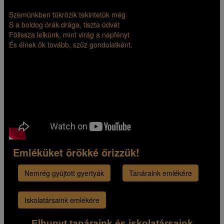
Szemünkben tükrözik tekintetük még
S a boldog órák drága, tiszta üdvét
Fölissza lelkünk, mint virág a napfényt
És élnek ők tovább, szűz gondolatként.
Emléküket örökké őrizzük!
Nemrég gyújtott gyertyák
Tanáraink emlékére
Iskolatársaink emlékére
Elhunyt tanáraink és iskolatársaink