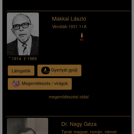
Makkai László
Véndiák:
1931 11A
* 1914 † 1989
Gyertyát gyújt
Látogatók
Megemlékezés / virágok
megemlékezési oldal
Dr. Nagy Géza
Tanár magyar, román, német