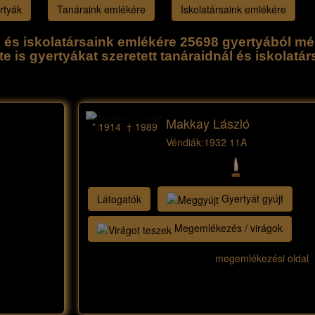
rtyák
Tanáraink emlékére
Iskolatársaink emlékére
k és iskolatársaink emlékére 25698 gyertyából mé
te is gyertyákat szeretett tanáraidnál és iskolatár
Makkay László
* 1914 † 1989
Véndiák:
1932 11A
Gyertyát gyújt
Látogatók
Megemlékezés / virágok
megemlékezési oldal