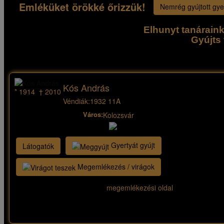
Emléküket örökké őrizzük!
Nemrég gyújtott gye
Elhunyt tanárain
Gyújts 
Kós András
* 1914 † 2010
Véndiák:
1932 11A
Város:
Kolozsvár
Gyertyát gyújt
Látogatók
Megemlékezés / virágok
megemlékezési oldal