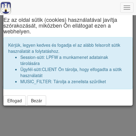
Togg
×
navi
Ez az oldal sütik (cookies) használatával javítja
szórakozását, miközben Ön ellátogat ezen a
Erdélyi liceumok gimnáziumok kollégiumok
webhelyen.
Találatok a véndiákok adatbankjában
Kérjük, legyen kedves és fogadja el az alább felsorolt sütik
használatát a folytatáshoz.
Ezeknek az adatoknak a megtekintése csak
Session-süti: LPFW a munkamenet adatainak
bejelentkezett látogatok részére lehetséges.
tárolására
Jelentkezz be! Ez az oldal nagyon jó, informativ,
Ügyfél-süti:CLIENT Ön tárolja, hogy elfogadta a sütik
barátságos, zenés, játékos, ingyenes és reklámmentes!
használatát
MUSIC_FILTER: Tárolja a zenelista szűrőket
Impresszum
Adatvédelmi nyilatkozat
Vers:2026.06.23
Elfogad
Bezár