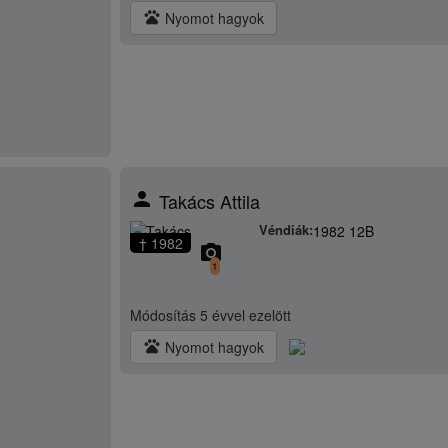
pets
Nyomot hagyok
person
Takács Attila
Véndiák:
1982 12B
† 1982
camera_alt
1
Módosítás
5 évvel ezelött
pets
Nyomot hagyok