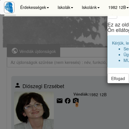
Érdekességek
Iskolák
Iskolánk
1982 12B
×
Ez az old
Ön ellát
Kérjük, l
Se
public
Véndiák újdonságok
Ügy
MU
Elfogad
person
Diószegi Erzsébet
Véndiák:
1982 12B
email
facebook
camera_alt
4