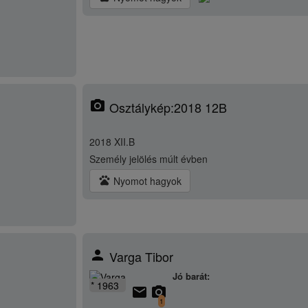
photo_camera
Osztálykép:2018 12B
2018 XII.B
Személy jelölés
múlt évben
pets
Nyomot hagyok
person
Varga Tibor
Jó barát:
* 1963
email
camera_alt
1