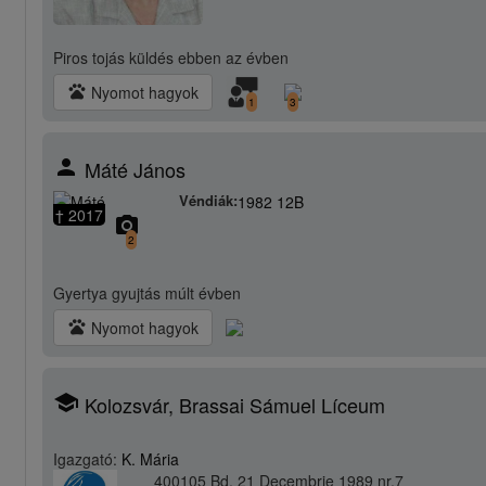
Piros tojás küldés
ebben az évben
pets
Nyomot hagyok
1
3
person
Máté János
Véndiák:
1982 12B
† 2017
camera_alt
2
Gyertya gyujtás
múlt évben
pets
Nyomot hagyok
school
Kolozsvár, Brassai Sámuel Líceum
Igazgató:
K. Mária
400105 Bd. 21 Decembrie 1989 nr.7