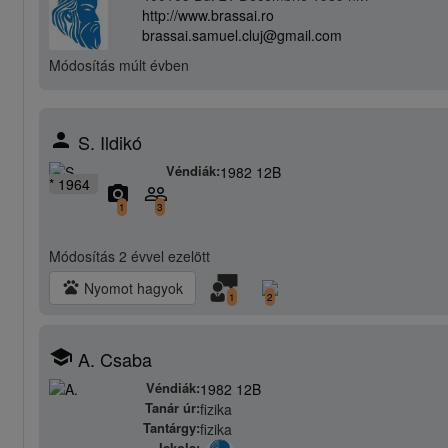
http://www.brassai.ro
brassai.samuel.cluj@gmail.com
Módosítás
múlt évben
person
S. Ildikó
Véndiák:
1982 12B
* 1964
camera_alt
people_outline
1
3
Módosítás
2 évvel ezelött
pets
Nyomot hagyok
1
2
school
A. Csaba
Véndiák:
1982 12B
Tanár úr:
fizika
Tantárgy:
fizika
Iskola: