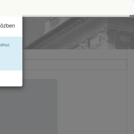
iközben
áshoz.