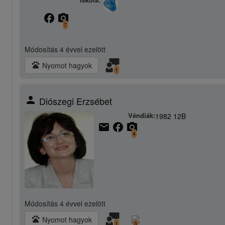
facebook
camera_alt
7
Módosítás
4 évvel ezelött
pets
Nyomot hagyok
1
person
Diószegi Erzsébet
Véndiák:
1982 12B
email
facebook
camera_alt
4
Módosítás
4 évvel ezelött
pets
Nyomot hagyok
1
3