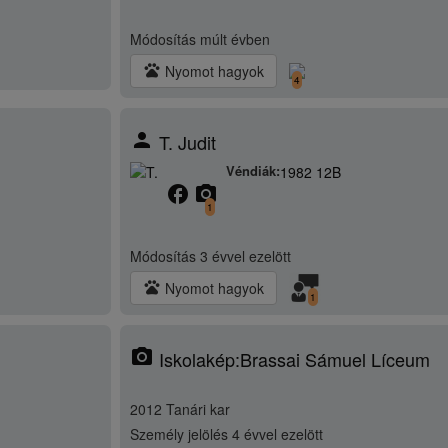
Módosítás
múlt évben
pets
Nyomot hagyok
4
person
T. Judit
Véndiák:
1982 12B
facebook
camera_alt
1
Módosítás
3 évvel ezelött
pets
Nyomot hagyok
1
photo_camera
Iskolakép:Brassai Sámuel Líceum
2012 Tanári kar
Személy jelölés
4 évvel ezelött