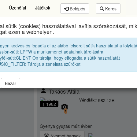
Üzenőfal
Játékok
Belépés
Keres
al sütik (cookies) használatával javítja szórakozását, m
Brassai Sámuel Líceum
egykori diákjai
1982 12B
ogat ezen a webhelyen.
egyen kedves és fogadja el az alább felsorolt sütik használatát a folytat
ssion-süti: LPFW a munkamenet adatainak tárolására
fél-süti:CLIENT Ön tárolja, hogy elfogadta a sütik használatát
SIC_FILTER: Tárolja a zenelista szűrőket
Bezár
person
Takács Attila
Véndiák:
1982 12B
† 1982
camera_alt
1
Gyertya gyujtás
múlt évben
pets
Nyomot hagyok