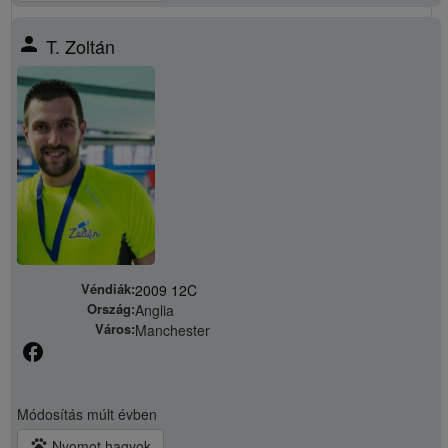
person
T. Zoltán
Véndiák:
2009 12C
Ország:
Anglia
Város:
Manchester
facebook
Módosítás
múlt évben
pets
Nyomot hagyok