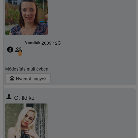
Véndiák:
2009 12C
facebook
people_outline
1
Módosítás
múlt évben
pets
Nyomot hagyok
person
G. Ildikó