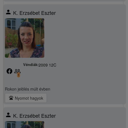
person
K. Erzsébet Eszter
Véndiák:
2009 12C
facebook
people_outline
1
Rokon jelölés
múlt évben
pets
Nyomot hagyok
person
K. Erzsébet Eszter