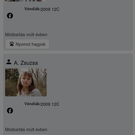
Véndiák:
2009 12C
facebook
Módosítás
múlt évben
pets
Nyomot hagyok
person
A. Zsuzsa
Véndiák:
2009 12C
facebook
Módosítás
múlt évben