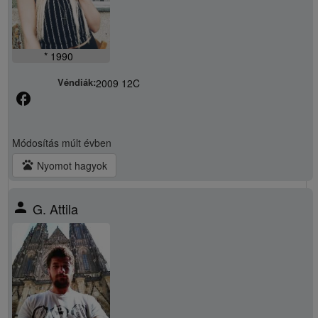
* 1990
Véndiák:
2009 12C
facebook
Módosítás
múlt évben
pets
Nyomot hagyok
person
G. Attila