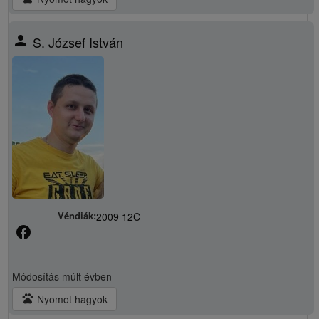
person
S. József István
Véndiák:
2009 12C
facebook
Módosítás
múlt évben
pets
Nyomot hagyok