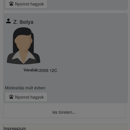
pets
Nyomot hagyok
person
Z. Ibolya
Véndiák:
2009 12C
Módosítás
múlt évben
pets
Nyomot hagyok
kis türelem...
Impresszum