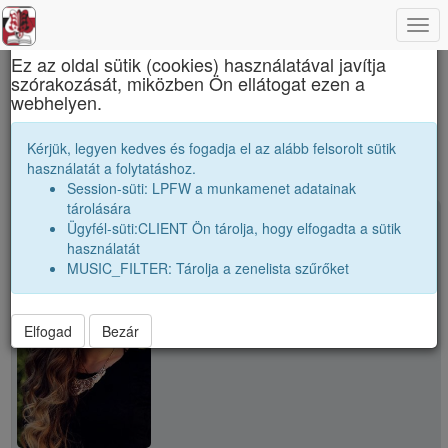
Togg
×
navi
Ez az oldal sütik (cookies) használatával javítja
szórakozását, miközben Ön ellátogat ezen a
Apáczai Csere János Elméleti Líceum
webhelyen.
public
Kérjük, legyen kedves és fogadja el az alább felsorolt sütik
használatát a folytatáshoz.
Session-süti: LPFW a munkamenet adatainak
tárolására
person
Babos Timea
Ügyfél-süti:CLIENT Ön tárolja, hogy elfogadta a sütik
használatát
MUSIC_FILTER: Tárolja a zenelista szűrőket
Elfogad
Bezár