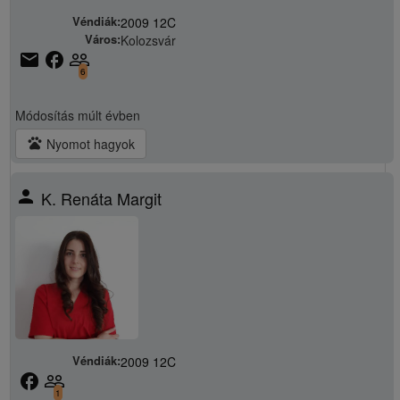
Véndiák:
2009 12C
Város:
Kolozsvár
email
facebook
people_outline
6
Módosítás
múlt évben
pets
Nyomot hagyok
person
K. Renáta Margit
Véndiák:
2009 12C
facebook
people_outline
1