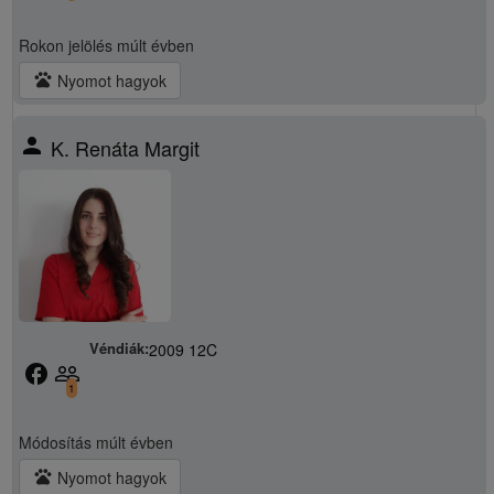
Rokon jelölés
múlt évben
pets
Nyomot hagyok
person
K. Renáta Margit
Véndiák:
2009 12C
facebook
people_outline
1
Módosítás
múlt évben
pets
Nyomot hagyok