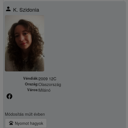
person
K. Szidonia
Véndiák:
2009 12C
Ország:
Olaszország
Város:
Milánó
facebook
Módosítás
múlt évben
pets
Nyomot hagyok