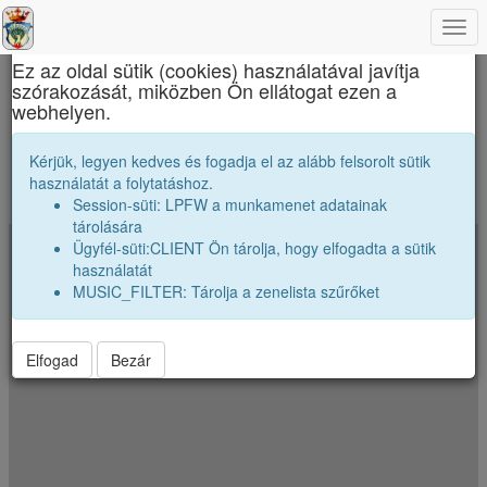
Togg
×
navi
Ez az oldal sütik (cookies) használatával javítja
szórakozását, miközben Ön ellátogat ezen a
Református Kollégium
webhelyen.
Merre szóródtak szét az osztályunk véndiákjai
Kérjük, legyen kedves és fogadja el az alább felsorolt sütik
használatát a folytatáshoz.
A koordináták véletlenszerüen el vannak néhány kilométerrel tólva.
Session-süti: LPFW a munkamenet adatainak
Jelenkezz be a pontos poziciók megtekintéséhez.
tárolására
Ügyfél-süti:CLIENT Ön tárolja, hogy elfogadta a sütik
+
használatát
−
MUSIC_FILTER: Tárolja a zenelista szűrőket
Elfogad
Bezár