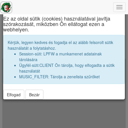
Togg
×
navi
Ez az oldal sütik (cookies) használatával javítja
szórakozását, miközben Ön ellátogat ezen a
Báthory István Elméleti Líceum
webhelyen.
Merre szóródtak szét az osztályunk véndiákjai
Kérjük, legyen kedves és fogadja el az alább felsorolt sütik
használatát a folytatáshoz.
A koordináták véletlenszerüen el vannak néhány kilométerrel tólva.
Session-süti: LPFW a munkamenet adatainak
Jelenkezz be a pontos poziciók megtekintéséhez.
tárolására
Ügyfél-süti:CLIENT Ön tárolja, hogy elfogadta a sütik
+
használatát
−
MUSIC_FILTER: Tárolja a zenelista szűrőket
Elfogad
Bezár