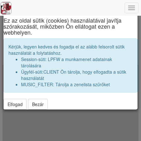
Togg
×
navi
Ez az oldal sütik (cookies) használatával javítja
szórakozását, miközben Ön ellátogat ezen a
Apáczai Csere János Elméleti Líceum
webhelyen.
Merre szóródtak szét az osztályunk véndiákjai
Kérjük, legyen kedves és fogadja el az alább felsorolt sütik
használatát a folytatáshoz.
A koordináták véletlenszerüen el vannak néhány kilométerrel tólva.
Session-süti: LPFW a munkamenet adatainak
Jelenkezz be a pontos poziciók megtekintéséhez.
tárolására
Ügyfél-süti:CLIENT Ön tárolja, hogy elfogadta a sütik
+
használatát
−
MUSIC_FILTER: Tárolja a zenelista szűrőket
Elfogad
Bezár