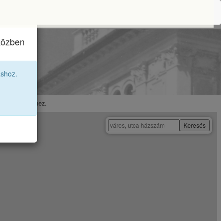
iközben
95 12A
áshoz.
 megtekintéséhez.