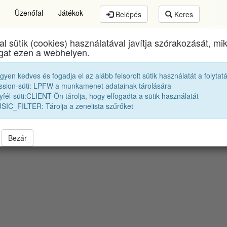
Üzenőfal
Játékok
Belépés
Keres
al sütik (cookies) használatával javítja szórakozását, m
ai Csere János Elméleti Líceum
egykori diákjai
19
ogat ezen a webhelyen.
egyen kedves és fogadja el az alább felsorolt sütik használatát a folytat
Merre szóródtak szét az osztályunk véndiákjai
ssion-süti: LPFW a munkamenet adatainak tárolására
fél-süti:CLIENT Ön tárolja, hogy elfogadta a sütik használatát
SIC_FILTER: Tárolja a zenelista szűrőket
letlenszerüen el vannak néhány kilométerrel tólva. Jelenkezz be a pontos poziciók
Bezár