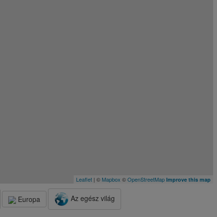
Leaflet
| ©
Mapbox
©
OpenStreetMap
Improve this map
Az egész világ
Europa