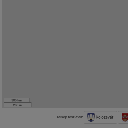
300 km
200 mi
Kolozsvár
Térkép részletek: