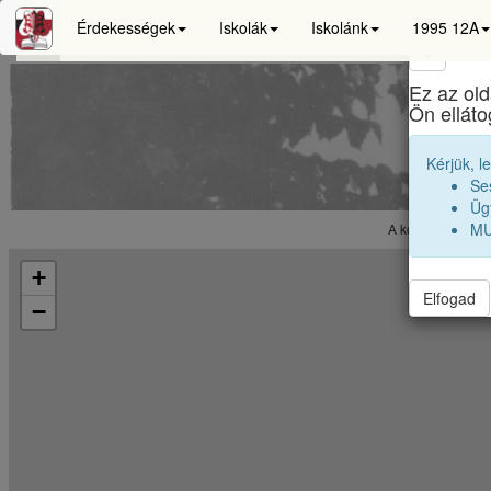
Érdekességek
Iskolák
Iskolánk
1995 12A
×
Ez az old
Apácz
Ön ellát
Kérjük, l
Se
Ügy
MU
A koordináták vé
+
Elfogad
−