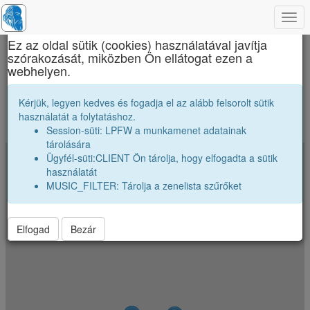
Togg
×
navi
Ez az oldal sütik (cookies) használatával javítja
szórakozását, miközben Ön ellátogat ezen a
Brassai Sámuel Líceum
webhelyen.
Merre szóródtak szét az osztályunk véndiákjai
Kérjük, legyen kedves és fogadja el az alább felsorolt sütik
használatát a folytatáshoz.
A koordináták véletlenszerüen el vannak néhány kilométerrel tólva.
Session-süti: LPFW a munkamenet adatainak
Jelenkezz be a pontos poziciók megtekintéséhez.
tárolására
Ügyfél-süti:CLIENT Ön tárolja, hogy elfogadta a sütik
+
használatát
−
MUSIC_FILTER: Tárolja a zenelista szűrőket
Elfogad
Bezár