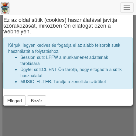
Togg
×
navi
Ez az oldal sütik (cookies) használatával javítja
szórakozását, miközben Ön ellátogat ezen a
Református Kollégium
webhelyen.
Merre szóródtak szét az osztályunk véndiákjai
Kérjük, legyen kedves és fogadja el az alább felsorolt sütik
használatát a folytatáshoz.
A koordináták véletlenszerüen el vannak néhány kilométerrel tólva.
Session-süti: LPFW a munkamenet adatainak
Jelenkezz be a pontos poziciók megtekintéséhez.
tárolására
Ügyfél-süti:CLIENT Ön tárolja, hogy elfogadta a sütik
+
használatát
−
MUSIC_FILTER: Tárolja a zenelista szűrőket
Elfogad
Bezár