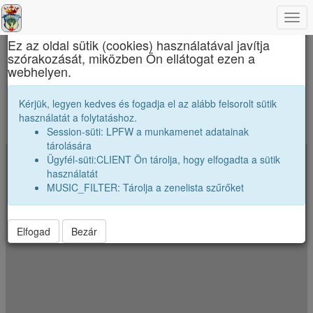
Togg
×
navi
Ez az oldal sütik (cookies) használatával javítja
szórakozását, miközben Ön ellátogat ezen a
Református Kollégium
webhelyen.
Merre szóródtak szét az osztályunk véndiákjai
Kérjük, legyen kedves és fogadja el az alább felsorolt sütik
használatát a folytatáshoz.
A koordináták véletlenszerüen el vannak néhány kilométerrel tólva.
Session-süti: LPFW a munkamenet adatainak
Jelenkezz be a pontos poziciók megtekintéséhez.
tárolására
Ügyfél-süti:CLIENT Ön tárolja, hogy elfogadta a sütik
+
használatát
−
MUSIC_FILTER: Tárolja a zenelista szűrőket
Elfogad
Bezár