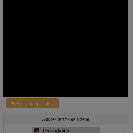
reply
Vissza a toplistához.
Akiknek tetszik ez a zene
Piroska Mária