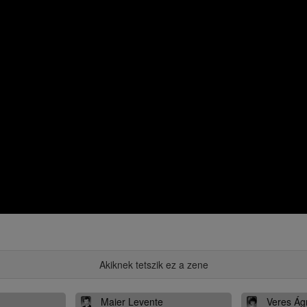
Akiknek tetszik ez a zene
Maier Levente
Veres Ág