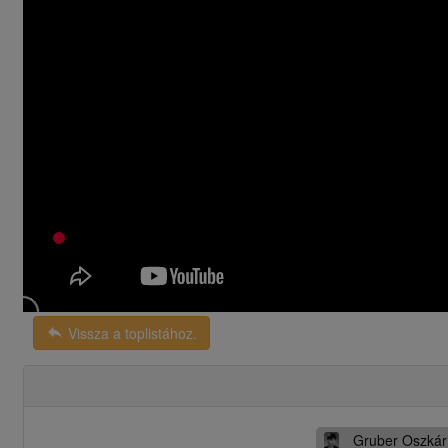
reply
Vissza a toplistához.
Gruber Oszkár