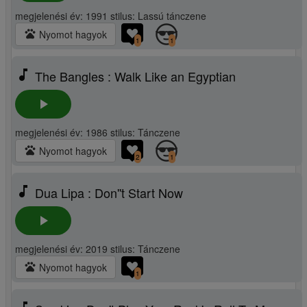
megjelenési év: 1991 stilus: Lassú tánczene
pets
Nyomot hagyok
1
1
music_note
The Bangles : Walk Like an Egyptian
play_arrow
megjelenési év: 1986 stilus: Tánczene
pets
Nyomot hagyok
2
1
music_note
Dua Lipa : Don''t Start Now
play_arrow
megjelenési év: 2019 stilus: Tánczene
pets
Nyomot hagyok
1