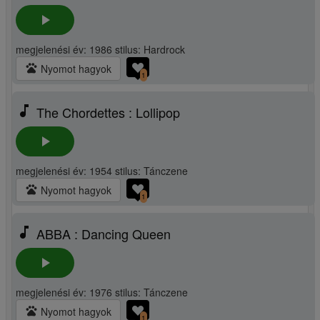
play_arrow
megjelenési év: 1986 stilus: Hardrock
pets
Nyomot hagyok
1
music_note
The Chordettes : Lollipop
play_arrow
megjelenési év: 1954 stilus: Tánczene
pets
Nyomot hagyok
1
music_note
ABBA : Dancing Queen
play_arrow
megjelenési év: 1976 stilus: Tánczene
pets
Nyomot hagyok
1