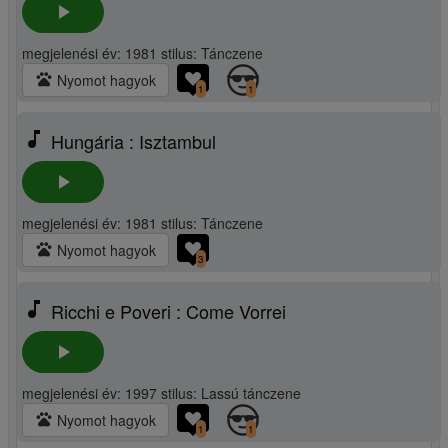
play_arrow
megjelenési év: 1981 stilus: Tánczene
pets
Nyomot hagyok
1
1
music_note
Hungária : Isztambul
play_arrow
megjelenési év: 1981 stilus: Tánczene
pets
Nyomot hagyok
3
music_note
Ricchi e Poveri : Come Vorrei
play_arrow
megjelenési év: 1997 stilus: Lassú tánczene
pets
Nyomot hagyok
1
1