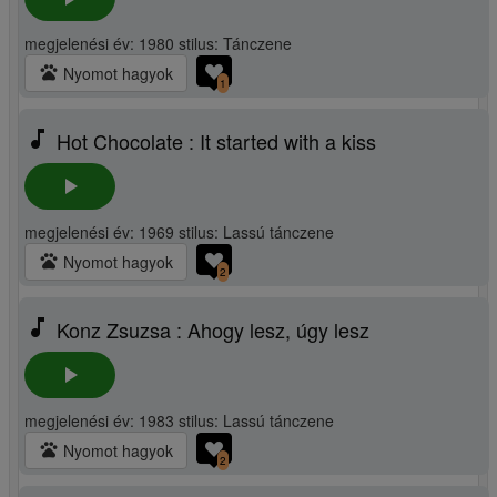
megjelenési év: 1980 stilus: Tánczene
pets
Nyomot hagyok
1
music_note
Hot Chocolate : It started with a kiss
play_arrow
megjelenési év: 1969 stilus: Lassú tánczene
pets
Nyomot hagyok
2
music_note
Konz Zsuzsa : Ahogy lesz, úgy lesz
play_arrow
megjelenési év: 1983 stilus: Lassú tánczene
pets
Nyomot hagyok
2