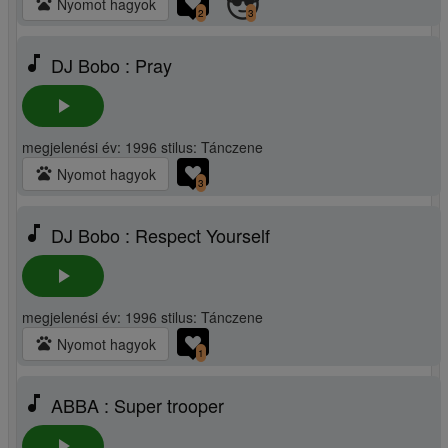
pets
Nyomot hagyok
2
3
music_note
DJ Bobo : Pray
play_arrow
megjelenési év: 1996 stilus: Tánczene
pets
Nyomot hagyok
3
music_note
DJ Bobo : Respect Yourself
play_arrow
megjelenési év: 1996 stilus: Tánczene
pets
Nyomot hagyok
1
music_note
ABBA : Super trooper
play_arrow