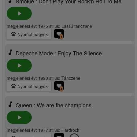
music_note
Smokie : Don't Play Your Rock'n Roll To Me
play_arrow
megjelenési év: 1975 stilus: Lassú tánczene
pets
Nyomot hagyok
1
music_note
Depeche Mode : Enjoy The Silence
play_arrow
megjelenési év: 1990 stilus: Tánczene
pets
Nyomot hagyok
4
music_note
Queen : We are the champions
play_arrow
megjelenési év: 1977 stilus: Hardrock