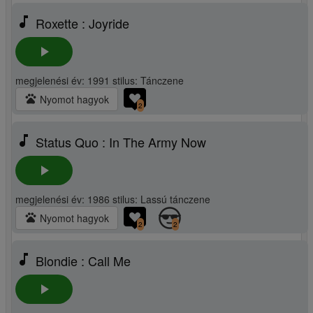
music_note
Roxette : Joyride
play_arrow
megjelenési év: 1991 stilus: Tánczene
pets
Nyomot hagyok
2
music_note
Status Quo : In The Army Now
play_arrow
megjelenési év: 1986 stilus: Lassú tánczene
pets
Nyomot hagyok
2
2
music_note
Blondie : Call Me
play_arrow