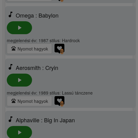
music_note
Omega : Babylon
play_arrow
megjelenési év: 1987 stilus: Hardrock
pets
Nyomot hagyok
2
music_note
Aerosmith : Cryin
play_arrow
megjelenési év: 1989 stilus: Lassú tánczene
pets
Nyomot hagyok
3
music_note
Alphaville : Big In Japan
play_arrow