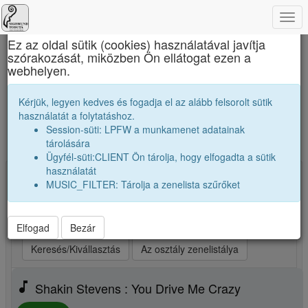
Togg
×
navi
Ez az oldal sütik (cookies) használatával javítja
szórakozását, miközben Ön ellátogat ezen a
Sigismund Toduță Zenei Főgimnázium
webhelyen.
A mi osztályunk zenetoplistája. Ezeket
Kérjük, legyen kedves és fogadja el az alább felsorolt sütik
számokat szívesen hallgatjuk.
használatát a folytatáshoz.
Session-süti: LPFW a munkamenet adatainak
Új zene, vagy kedvenceim kiválasztása
tárolására
Ügyfél-süti:CLIENT Ön tárolja, hogy elfogadta a sütik
használatát
Kiválasztva: 25 Indítsd a lejátszót! (max 25)
MUSIC_FILTER: Tárolja a zenelista szűrőket
play_arrow
Legjobb szám elsőnek
play_arrow
Legjobb szám utoljára
play_arrow
Véletlenszerüen
Elfogad
Bezár
Keresés/Kivállasztás
Az osztály zenelistálya
music_note
Shakin Stevens : You Drive Me Crazy