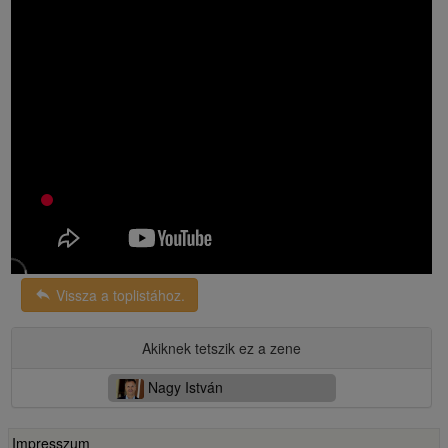
reply
Vissza a toplistához.
Akiknek tetszik ez a zene
Nagy István
Impresszum