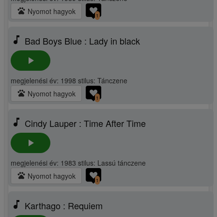
pets
Nyomot hagyok
1
music_note
Bad Boys Blue : Lady in black
play_arrow
megjelenési év: 1998 stilus: Tánczene
pets
Nyomot hagyok
1
music_note
Cindy Lauper : Time After Time
play_arrow
megjelenési év: 1983 stilus: Lassú tánczene
pets
Nyomot hagyok
1
music_note
Karthago : Requiem