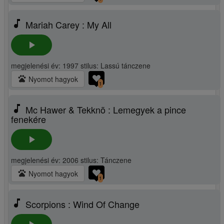
music_note
Mariah Carey : My All
play_arrow
megjelenési év: 1997 stilus: Lassú tánczene
pets
Nyomot hagyok
1
music_note
Mc Hawer & Tekknõ : Lemegyek a pince
fenekére
play_arrow
megjelenési év: 2006 stilus: Tánczene
pets
Nyomot hagyok
1
music_note
Scorpions : Wind Of Change