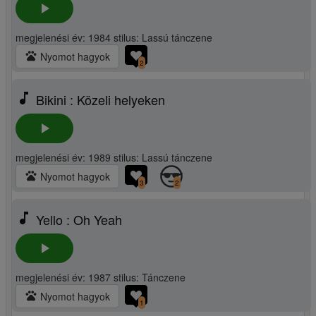
play_arrow
megjelenési év: 1984 stilus: Lassú tánczene
pets
Nyomot hagyok
2
music_note
Bikini : Közeli helyeken
play_arrow
megjelenési év: 1989 stilus: Lassú tánczene
pets
Nyomot hagyok
3
2
music_note
Yello : Oh Yeah
play_arrow
megjelenési év: 1987 stilus: Tánczene
pets
Nyomot hagyok
1