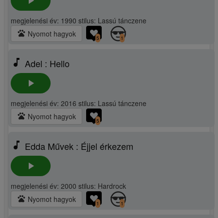
play_arrow
megjelenési év: 1990 stilus: Lassú tánczene
pets
Nyomot hagyok
5
1
music_note
Adel : Hello
play_arrow
megjelenési év: 2016 stilus: Lassú tánczene
pets
Nyomot hagyok
5
music_note
Edda Művek : Éjjel érkezem
play_arrow
megjelenési év: 2000 stilus: Hardrock
pets
Nyomot hagyok
1
1