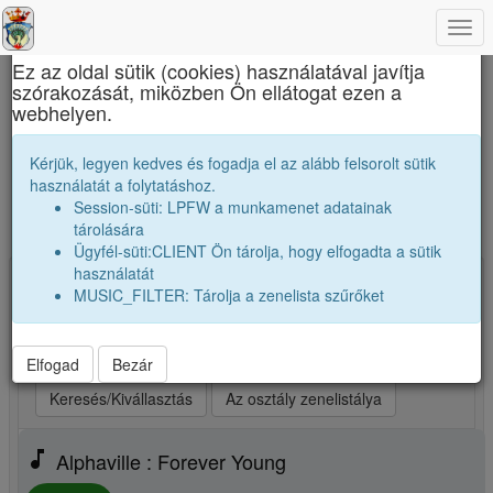
Togg
×
navi
Ez az oldal sütik (cookies) használatával javítja
szórakozását, miközben Ön ellátogat ezen a
Református Kollégium
webhelyen.
A mi osztályunk zenetoplistája. Ezeket
Kérjük, legyen kedves és fogadja el az alább felsorolt sütik
számokat szívesen hallgatjuk.
használatát a folytatáshoz.
Session-süti: LPFW a munkamenet adatainak
Új zene, vagy kedvenceim kiválasztása
tárolására
Ügyfél-süti:CLIENT Ön tárolja, hogy elfogadta a sütik
használatát
Kiválasztva: 25 Indítsd a lejátszót! (max 25)
MUSIC_FILTER: Tárolja a zenelista szűrőket
play_arrow
Legjobb szám elsőnek
play_arrow
Legjobb szám utoljára
play_arrow
Véletlenszerüen
Elfogad
Bezár
Keresés/Kivállasztás
Az osztály zenelistálya
music_note
Alphaville : Forever Young