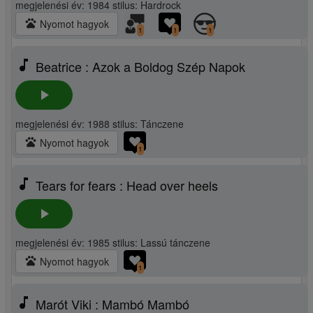
megjelenési év: 1984 stilus: Hardrock
pets
Nyomot hagyok
1
1
1
music_note
Beatrice : Azok a Boldog Szép Napok
play_arrow
megjelenési év: 1988 stilus: Tánczene
pets
Nyomot hagyok
1
music_note
Tears for fears : Head over heels
play_arrow
megjelenési év: 1985 stilus: Lassú tánczene
pets
Nyomot hagyok
1
music_note
Marót Viki : Mambó Mambó