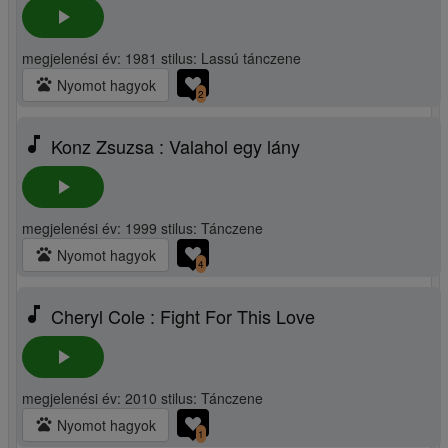
play_arrow
megjelenési év: 1981 stilus: Lassú tánczene
pets
Nyomot hagyok
2
music_note
Konz Zsuzsa : Valahol egy lány
play_arrow
megjelenési év: 1999 stilus: Tánczene
pets
Nyomot hagyok
4
music_note
Cheryl Cole : Fight For This Love
play_arrow
megjelenési év: 2010 stilus: Tánczene
pets
Nyomot hagyok
1