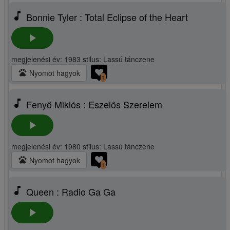
music_note
Bonnie Tyler : Total Eclipse of the Heart
play_arrow
megjelenési év: 1983 stilus: Lassú tánczene
pets
Nyomot hagyok
1
music_note
Fenyő Miklós : Eszelős Szerelem
play_arrow
megjelenési év: 1980 stilus: Lassú tánczene
pets
Nyomot hagyok
1
music_note
Queen : Radio Ga Ga
play_arrow