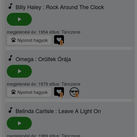
music_note
Billy Haley : Rock Around The Clock
play_arrow
megjelenési év: 1954 stilus: Tánczene
pets
Nyomot hagyok
1
music_note
Omega : Orültek Órája
play_arrow
megjelenési év: 1979 stilus: Tánczene
pets
Nyomot hagyok
1
1
music_note
Belinda Carlisle : Leave A Light On
play_arrow
megjelenési év: 1989 stilus: Tánczene