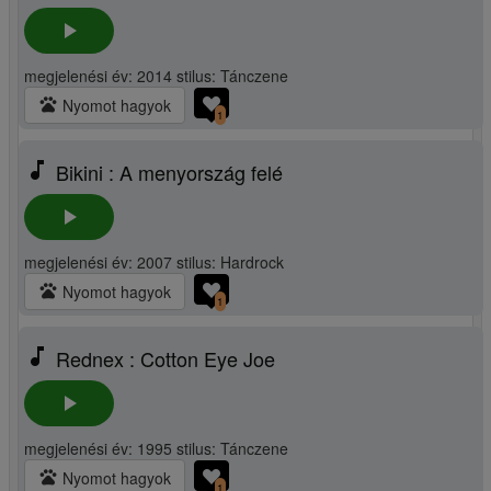
play_arrow
megjelenési év: 2014 stilus: Tánczene
pets
Nyomot hagyok
1
music_note
Bikini : A menyország felé
play_arrow
megjelenési év: 2007 stilus: Hardrock
pets
Nyomot hagyok
1
music_note
Rednex : Cotton Eye Joe
play_arrow
megjelenési év: 1995 stilus: Tánczene
pets
Nyomot hagyok
1