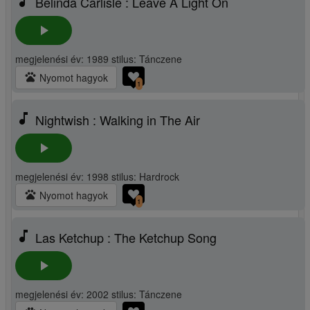
music_note
Belinda Carlisle : Leave A Light On
play_arrow
megjelenési év: 1989 stilus: Tánczene
pets
Nyomot hagyok
1
music_note
Nightwish : Walking in The Air
play_arrow
megjelenési év: 1998 stilus: Hardrock
pets
Nyomot hagyok
1
music_note
Las Ketchup : The Ketchup Song
play_arrow
megjelenési év: 2002 stilus: Tánczene