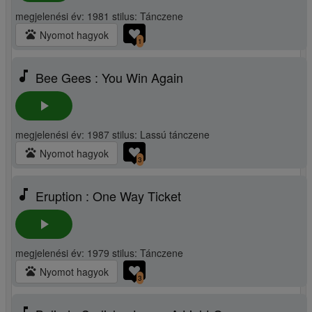
megjelenési év: 1981 stilus: Tánczene
pets
Nyomot hagyok
1
music_note
Bee Gees : You Win Again
play_arrow
megjelenési év: 1987 stilus: Lassú tánczene
pets
Nyomot hagyok
3
music_note
Eruption : One Way Ticket
play_arrow
megjelenési év: 1979 stilus: Tánczene
pets
Nyomot hagyok
3