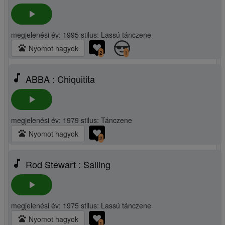
play_arrow
megjelenési év: 1995 stilus: Lassú tánczene
pets
Nyomot hagyok
2
1
music_note
ABBA : Chiquitita
play_arrow
megjelenési év: 1979 stilus: Tánczene
pets
Nyomot hagyok
2
music_note
Rod Stewart : Sailing
play_arrow
megjelenési év: 1975 stilus: Lassú tánczene
pets
Nyomot hagyok
1