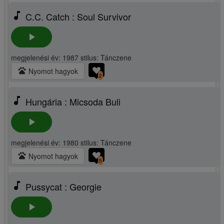
music_note
C.C. Catch : Soul Survivor
play_arrow
megjelenési év: 1987 stilus: Tánczene
pets
Nyomot hagyok
2
music_note
Hungária : Micsoda Buli
play_arrow
megjelenési év: 1980 stilus: Tánczene
pets
Nyomot hagyok
5
music_note
Pussycat : Georgie
play_arrow