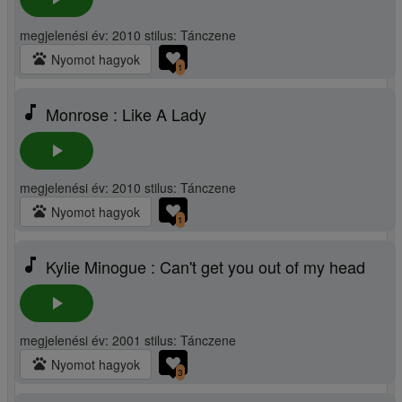
megjelenési év: 2010 stilus: Tánczene
pets
Nyomot hagyok
1
music_note
Monrose : Like A Lady
play_arrow
megjelenési év: 2010 stilus: Tánczene
pets
Nyomot hagyok
1
music_note
Kylie Minogue : Can't get you out of my head
play_arrow
megjelenési év: 2001 stilus: Tánczene
pets
Nyomot hagyok
3