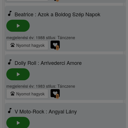
music_note
Beatrice : Azok a Boldog Szép Napok
play_arrow
megjelenési év: 1988 stilus: Tánczene
pets
Nyomot hagyok
1
music_note
Dolly Roll : Arrivederci Amore
play_arrow
megjelenési év: 1983 stilus: Tánczene
pets
Nyomot hagyok
3
music_note
V Moto-Rock : Angyal Lány
play_arrow