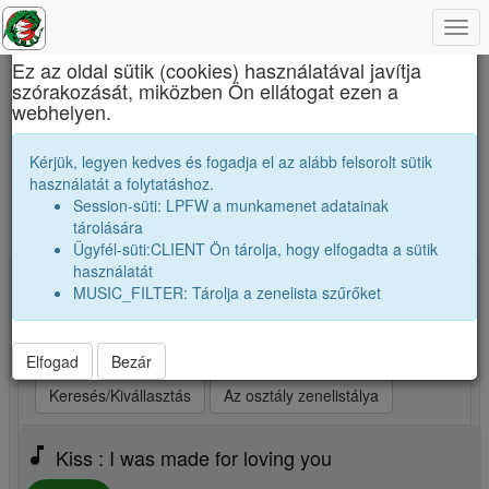
Togg
×
navi
Ez az oldal sütik (cookies) használatával javítja
szórakozását, miközben Ön ellátogat ezen a
Báthory István Elméleti Líceum
webhelyen.
A mi osztályunk zenetoplistája. Ezeket
Kérjük, legyen kedves és fogadja el az alább felsorolt sütik
számokat szívesen hallgatjuk.
használatát a folytatáshoz.
Session-süti: LPFW a munkamenet adatainak
Új zene, vagy kedvenceim kiválasztása
tárolására
Ügyfél-süti:CLIENT Ön tárolja, hogy elfogadta a sütik
használatát
Kiválasztva: 25 Indítsd a lejátszót! (max 25)
MUSIC_FILTER: Tárolja a zenelista szűrőket
play_arrow
Legjobb szám elsőnek
play_arrow
Legjobb szám utoljára
play_arrow
Véletlenszerüen
Elfogad
Bezár
Keresés/Kivállasztás
Az osztály zenelistálya
music_note
Kiss : I was made for loving you