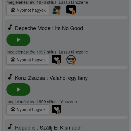
megjelenési év: 1976 stilus: Lassú tánczene
pets
Nyomot hagyok
1
1
music_note
Depeche Mode : Its No Good
play_arrow
megjelenési év: 1997 stilus: Lassú tánczene
pets
Nyomot hagyok
1
1
music_note
Konz Zsuzsa : Valahol egy lány
play_arrow
megjelenési év: 1999 stilus: Tánczene
pets
Nyomot hagyok
4
music_note
Republic : Szállj El Kismadár