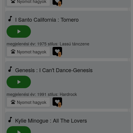
pets
Nyomot hagyok
2
music_note
I Santo California : Tornero
play_arrow
megjelenési év: 1975 stilus: Lassú tánczene
pets
Nyomot hagyok
1
music_note
Genesis : I Can't Dance-Genesis
play_arrow
megjelenési év: 1991 stilus: Hardrock
pets
Nyomot hagyok
2
music_note
Kylie Minogue : All The Lovers
play_arrow