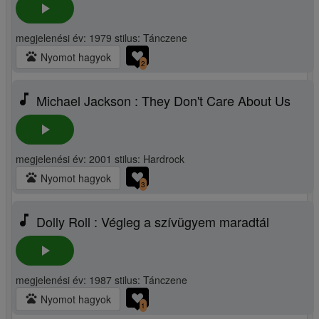
play_arrow
megjelenési év: 1979 stilus: Tánczene
pets
Nyomot hagyok
2
music_note
Michael Jackson : They Don't Care About Us
play_arrow
megjelenési év: 2001 stilus: Hardrock
pets
Nyomot hagyok
3
music_note
Dolly Roll : Végleg a szívügyem maradtál
play_arrow
megjelenési év: 1987 stilus: Tánczene
pets
Nyomot hagyok
1