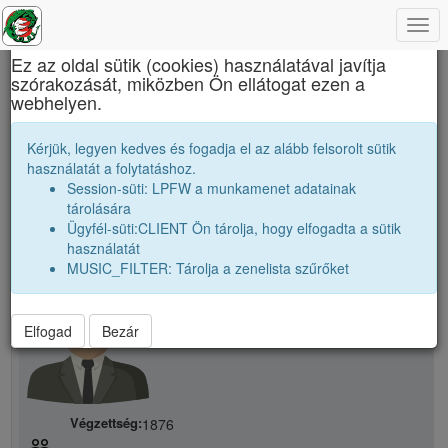
Togg
×
navi
Ez az oldal sütik (cookies) használatával javítja
szórakozását, miközben Ön ellátogat ezen a
Báthory István Elméleti Líceum
webhelyen.
A. Béla
Kérjük, legyen kedves és fogadja el az alább felsorolt sütik
használatát a folytatáshoz.
Session-süti: LPFW a munkamenet adatainak
person
tárolására
Ügyfél-süti:CLIENT Ön tárolja, hogy elfogadta a sütik
használatát
person
A. Béla
MUSIC_FILTER: Tárolja a zenelista szűrőket
Elfogad
Bezár
Végzettség:
1876
people_outline