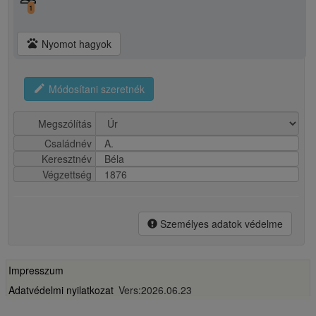
1
pets
Nyomot hagyok
edit
Módosítani szeretnék
Megszólítás
Családnév
A.
Keresztnév
Béla
Végzettség
1876
Személyes adatok védelme
Impresszum
Adatvédelmi nyilatkozat
Vers:2026.06.23