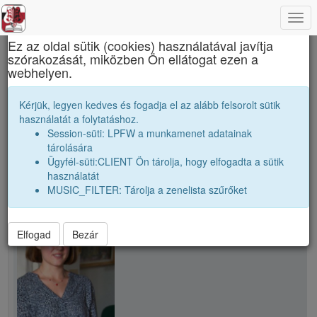
Togg
×
navi
Ez az oldal sütik (cookies) használatával javítja
szórakozását, miközben Ön ellátogat ezen a
Apáczai Csere János Elméleti Líceum
webhelyen.
A. Eszter
Kérjük, legyen kedves és fogadja el az alább felsorolt sütik
használatát a folytatáshoz.
Session-süti: LPFW a munkamenet adatainak
person
tárolására
Ügyfél-süti:CLIENT Ön tárolja, hogy elfogadta a sütik
használatát
person
A. Eszter
MUSIC_FILTER: Tárolja a zenelista szűrőket
Elfogad
Bezár