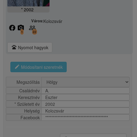
* 2002
Város:
Kolozsvár
facebook
camera_alt
people_outline
1
22
pets
Nyomot hagyok
edit
Módosítani szeretnék
Megszólítás
Családnév
A.
Keresztnév
Eszter
* Született év
2002
Helység
Kolozsvár
Facebook
*****************************************