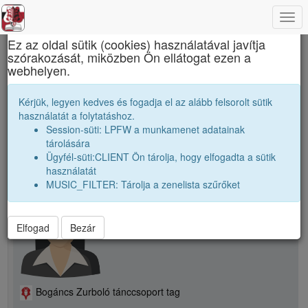
Togg
×
navi
Ez az oldal sütik (cookies) használatával javítja
szórakozását, miközben Ön ellátogat ezen a
Apáczai Csere János Elméleti Líceum
webhelyen.
B. Beáta
Kérjük, legyen kedves és fogadja el az alább felsorolt sütik
használatát a folytatáshoz.
Session-süti: LPFW a munkamenet adatainak
person
tárolására
Ügyfél-süti:CLIENT Ön tárolja, hogy elfogadta a sütik
használatát
person
B. Beáta
MUSIC_FILTER: Tárolja a zenelista szűrőket
Elfogad
Bezár
Bogáncs Zurboló tánccsoport tag