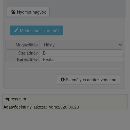
pets
Nyomot hagyok
edit
Módosítani szeretnék
Megszólítás
Családnév
B.
Keresztnév
Beáta
Személyes adatok védelme
Impresszum
Adatvédelmi nyilatkozat
Vers:2026.06.23