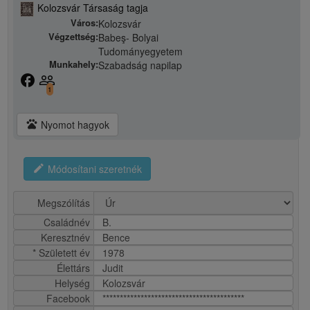
Kolozsvár Társaság tagja
Város:
Kolozsvár
Végzettség:
Babeş- Bolyai
Tudományegyetem
Munkahely:
Szabadság napilap
facebook
people_outline
1
pets
Nyomot hagyok
edit
Módosítani szeretnék
Megszólítás
Családnév
B.
Keresztnév
Bence
* Született év
1978
Élettárs
Judit
Helység
Kolozsvár
Facebook
*****************************************