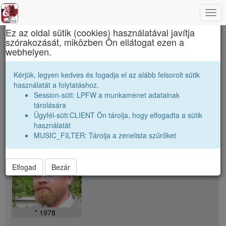
Togg
×
navi
Ez az oldal sütik (cookies) használatával javítja
szórakozását, miközben Ön ellátogat ezen a
Apáczai Csere János Elméleti Líceum
webhelyen.
B. Bence
Kérjük, legyen kedves és fogadja el az alább felsorolt sütik
használatát a folytatáshoz.
Session-süti: LPFW a munkamenet adatainak
person
tárolására
Ügyfél-süti:CLIENT Ön tárolja, hogy elfogadta a sütik
használatát
person
B. Bence
MUSIC_FILTER: Tárolja a zenelista szűrőket
Elfogad
Bezár
* 1978