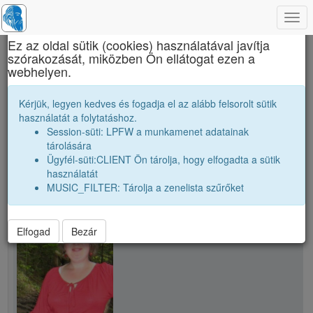
Togg
×
navi
Ez az oldal sütik (cookies) használatával javítja
szórakozását, miközben Ön ellátogat ezen a
Brassai Sámuel Líceum
webhelyen.
B. Ildikó
Kérjük, legyen kedves és fogadja el az alább felsorolt sütik
használatát a folytatáshoz.
Session-süti: LPFW a munkamenet adatainak
person
tárolására
Ügyfél-süti:CLIENT Ön tárolja, hogy elfogadta a sütik
használatát
person
B. Ildikó
MUSIC_FILTER: Tárolja a zenelista szűrőket
Elfogad
Bezár