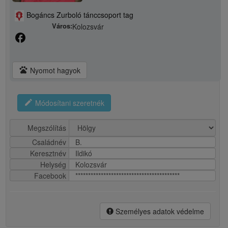
Bogáncs Zurboló tánccsoport tag
Város:
Kolozsvár
facebook
pets
Nyomot hagyok
edit
Módosítani szeretnék
Megszólítás
Családnév
B.
Keresztnév
Ildikó
Helység
Kolozsvár
Facebook
*****************************************
Személyes adatok védelme