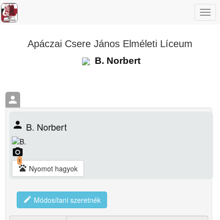
Togg
navi
Apáczai Csere János Elméleti Líceum
B. Norbert
person
person
B. Norbert
camera_alt
1
pets
Nyomot hagyok
edit
Módosítani szeretnék