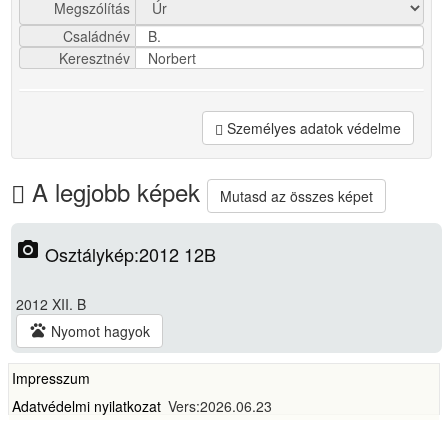
Megszólítás
Családnév
B.
Keresztnév
Norbert
Személyes adatok védelme
A legjobb képek
Mutasd az összes képet
photo_camera
Osztálykép:2012 12B
2012 XII. B
pets
Nyomot hagyok
Impresszum
Adatvédelmi nyilatkozat
Vers:2026.06.23