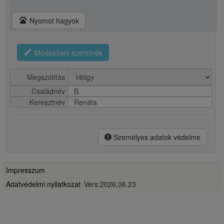
pets
Nyomot hagyok
edit
Módosítani szeretnék
Megszólítás
Családnév
B.
Keresztnév
Renáta
Személyes adatok védelme
Impresszum
Adatvédelmi nyilatkozat
Vers:2026.06.23