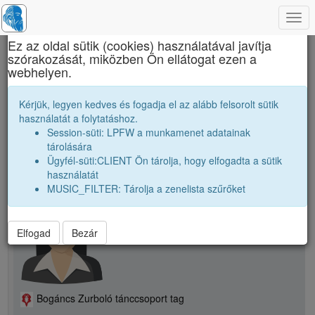
Togg
×
navi
Ez az oldal sütik (cookies) használatával javítja
szórakozását, miközben Ön ellátogat ezen a
Brassai Sámuel Líceum
webhelyen.
B. Renáta
Kérjük, legyen kedves és fogadja el az alább felsorolt sütik
használatát a folytatáshoz.
Session-süti: LPFW a munkamenet adatainak
person
tárolására
Ügyfél-süti:CLIENT Ön tárolja, hogy elfogadta a sütik
használatát
person
B. Renáta
MUSIC_FILTER: Tárolja a zenelista szűrőket
Elfogad
Bezár
Bogáncs Zurboló tánccsoport tag