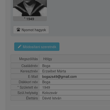
* 1949
pets
Nyomot hagyok
edit
Módosítani szeretnék
Megszólítás
Családnév
Boga
Keresztnév
Erzsébet Márta
E-Mail
bogazs49@gmail.com
Diákkori név
Boga
* Született év
1949
Szül.helyiség
Kolozsvár
Élettárs
Dávid István