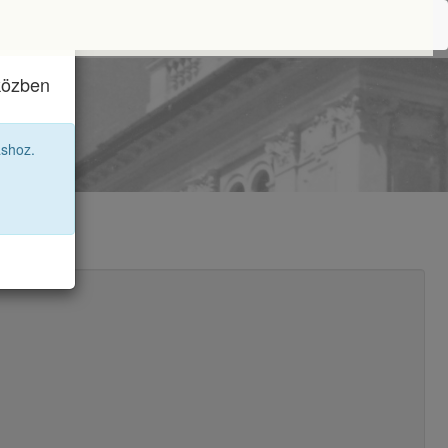
iközben
67 11A
áshoz.