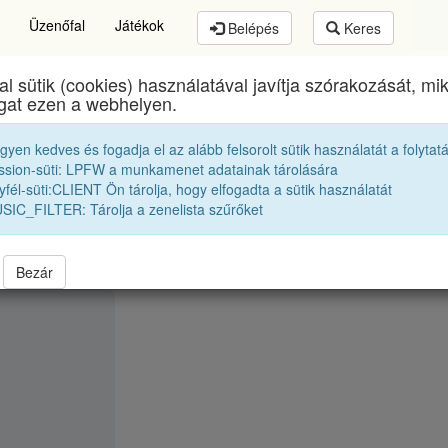
Üzenőfal
Játékok
Belépés
Keres
al sütik (cookies) használatával javítja szórakozását, m
ai Csere János Elméleti Líceum
egykori diákjai
19
ogat ezen a webhelyen.
egyen kedves és fogadja el az alább felsorolt sütik használatát a folytat
Boga Erzsébet Márta
ssion-süti: LPFW a munkamenet adatainak tárolására
fél-süti:CLIENT Ön tárolja, hogy elfogadta a sütik használatát
SIC_FILTER: Tárolja a zenelista szűrőket
Bezár