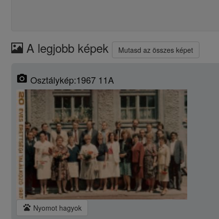
A legjobb képek
Mutasd az összes képet
photo_camera
Osztálykép:1967 11A
pets
Nyomot hagyok