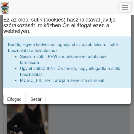
Togg
×
navi
Ez az oldal sütik (cookies) használatával javítja
szórakozását, miközben Ön ellátogat ezen a
Református Kollégium
webhelyen.
C. Ágota
Kérjük, legyen kedves és fogadja el az alább felsorolt sütik
használatát a folytatáshoz.
Session-süti: LPFW a munkamenet adatainak
person
tárolására
Ügyfél-süti:CLIENT Ön tárolja, hogy elfogadta a sütik
használatát
person
C. Ágota
MUSIC_FILTER: Tárolja a zenelista szűrőket
Elfogad
Bezár