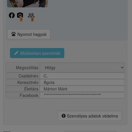
facebook
camera_alt
people_outline
1
2
pets
Nyomot hagyok
edit
Módosítani szeretnék
Megszólítás
Családnév
C.
Keresztnév
Ágota
Élettárs
Márton Márk
Facebook
***************************************
Személyes adatok védelme