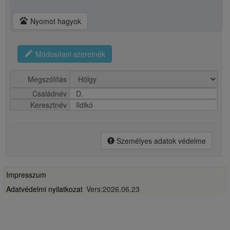
pets
Nyomot hagyok
edit
Módosítani szeretnék
Megszólítás
Családnév
D.
Keresztnév
Ildikó
Személyes adatok védelme
Impresszum
Adatvédelmi nyilatkozat
Vers:2026.06.23