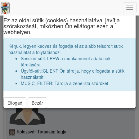
Togg
×
navi
Ez az oldal sütik (cookies) használatával javítja
szórakozását, miközben Ön ellátogat ezen a
Református Kollégium
webhelyen.
D. Ildikó
Kérjük, legyen kedves és fogadja el az alább felsorolt sütik
használatát a folytatáshoz.
Session-süti: LPFW a munkamenet adatainak
person
tárolására
Ügyfél-süti:CLIENT Ön tárolja, hogy elfogadta a sütik
használatát
person
D. Ildikó
MUSIC_FILTER: Tárolja a zenelista szűrőket
Elfogad
Bezár
Kolozsvár Társaság tagja