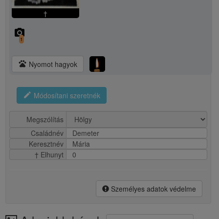
†
camera_alt
1
pets
Nyomot hagyok
edit
Módosítani szeretnék
Megszólítás
Családnév
Demeter
Keresztnév
Mária
† Elhunyt
0
Személyes adatok védelme