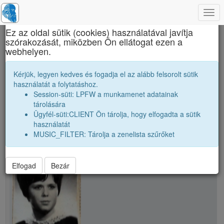
Togg
×
navi
Ez az oldal sütik (cookies) használatával javítja
szórakozását, miközben Ön ellátogat ezen a
Brassai Sámuel Líceum
webhelyen.
Demeter Mária
Kérjük, legyen kedves és fogadja el az alább felsorolt sütik
használatát a folytatáshoz.
Session-süti: LPFW a munkamenet adatainak
person
whatshot
tárolására
Ügyfél-süti:CLIENT Ön tárolja, hogy elfogadta a sütik
használatát
person
Demeter Mária
MUSIC_FILTER: Tárolja a zenelista szűrőket
Elfogad
Bezár