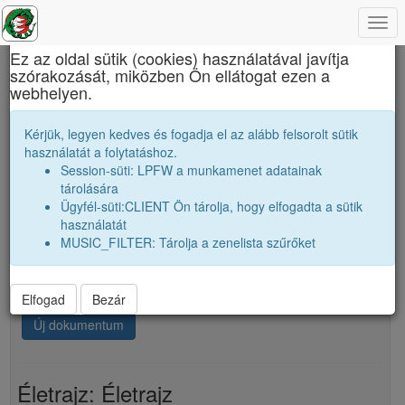
Togg
×
navi
Ez az oldal sütik (cookies) használatával javítja
szórakozását, miközben Ön ellátogat ezen a
Báthory István Elméleti Líceum
webhelyen.
Tanári kar
E. Emese
Kérjük, legyen kedves és fogadja el az alább felsorolt sütik
használatát a folytatáshoz.
Session-süti: LPFW a munkamenet adatainak
person
folder_shared
tárolására
Ügyfél-süti:CLIENT Ön tárolja, hogy elfogadta a sütik
használatát
Dokumentumok
MUSIC_FILTER: Tárolja a zenelista szűrőket
Életrajz: Életrajz
Elfogad
Bezár
Új dokumentum
Életrajz: Életrajz