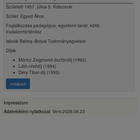
Született 1957. július 5. Kolozsvár
Szülei: Egyed Ákos
Foglalkozása pedagógus, egyetemi tanár, költő,
irodalomtörténész
Iskolái Babeș–Bolyai Tudományegyetem
Díjak
Móricz Zsigmond-ösztöndíj (1992)
Látó-nívódíj (1994)
Déry Tibor-díj (1995)
módosít
Impresszum
Adatvédelmi nyilatkozat
Vers:2026.06.23