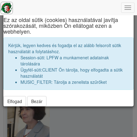
Togg
×
navi
Ez az oldal sütik (cookies) használatával javítja
szórakozását, miközben Ön ellátogat ezen a
Báthory István Elméleti Líceum
webhelyen.
Tanári kar
E. Emese
Kérjük, legyen kedves és fogadja el az alább felsorolt sütik
használatát a folytatáshoz.
Session-süti: LPFW a munkamenet adatainak
person
folder_shared
tárolására
Ügyfél-süti:CLIENT Ön tárolja, hogy elfogadta a sütik
használatát
school
E. Emese
MUSIC_FILTER: Tárolja a zenelista szűrőket
Elfogad
Bezár