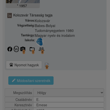
* 1957
Kolozsvár Társaság tagja
Város:
Kolozsvár
Végzettség:
Babes-Bolyai
Tudományegyetem 1980
Tantárgy:
Magyar nyelv és irodalom
Iskola:
facebook
camera_alt
folder_open
people_outline
W
7
1
2
pets
Nyomot hagyok
3
edit
Módosítani szeretnék
Megszólítás
Családnév
E.
Keresztnév
Emese