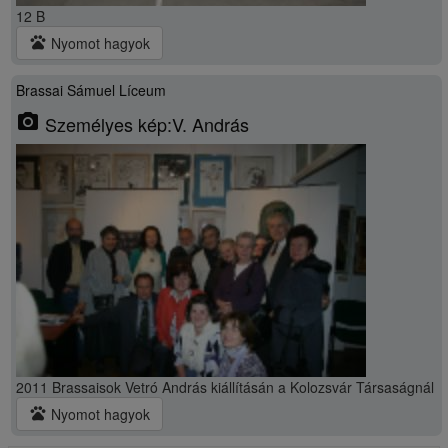
12 B
pets
Nyomot hagyok
Brassai Sámuel Líceum
photo_camera
Személyes kép:V. András
2011 Brassaisok Vetró András kiállításán a Kolozsvár Társaságnál
pets
Nyomot hagyok