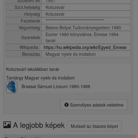
* Született év
1957
Szül.helyiség
Kolozsvár
Helység
Kolozsvár
Facebook
**************************************
Végzettség
Babes-Bolyai Tudományegyetem 1980
Eszter 1980 könyvtáros, Emese 1984
Gyerekek
tanár
Wikipedia
https://hu.wikipedia.org/wiki/Egyed_Emese
Beosztás
Magyar nyelv és irodalom
Kolozsvári iskolákban tanár
Tantárgy Magyar nyelv és irodalom
Brassai Sámuel Líceum 1980-1988
Személyes adatok védelme
A legjobb képek
Mutasd az összes képet