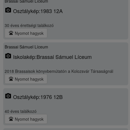
Brassai Sámuel Líceum
photo_camera
Osztálykép:1983 12A
30 éves érettségi találkozó
pets
Nyomot hagyok
Brassai Sámuel Líceum
photo_camera
Iskolakép:Brassai Sámuel Líceum
2018 Brassaisok könyvbemútatón a Kolozsvár Társaságnál
pets
Nyomot hagyok
photo_camera
Osztálykép:1976 12B
40 éves találkozó
pets
Nyomot hagyok