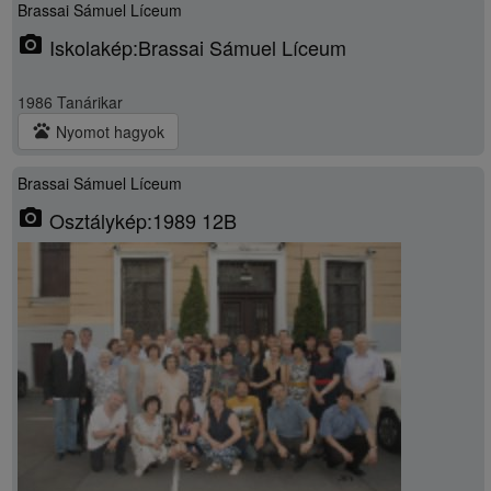
Brassai Sámuel Líceum
photo_camera
Iskolakép:Brassai Sámuel Líceum
1986 Tanárikar
pets
Nyomot hagyok
Brassai Sámuel Líceum
photo_camera
Osztálykép:1989 12B