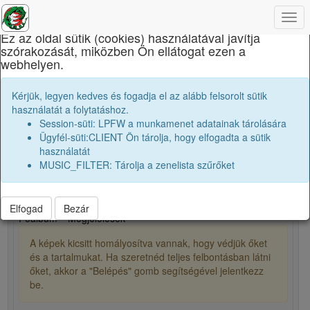
×
Togg
navi
Ez az oldal sütik (cookies) használatával javítja
szórakozását, miközben Ön ellátogat ezen a
Báthory István Elméleti Líceum
webhelyen.
Tanári kar
E. Emese
Kérjük, legyen kedves és fogadja el az alább felsorolt sütik
használatát a folytatáshoz.
Session-süti: LPFW a munkamenet adatainak tárolására
Ügyfél-süti:CLIENT Ön tárolja, hogy elfogadta a sütik
person
folder_shared
használatát
MUSIC_FILTER: Tárolja a zenelista szűrőket
1
6
Elfogad
Bezár
Főalbum
Megjelölések
A képek kicsitt homályosítva vannak, hogy védjük őket
és a tartalmukat. Ha szeretnéd teljes felbontásban látni
őket, akkor a "Belépés" gomb segítségével jelentkezz
be.