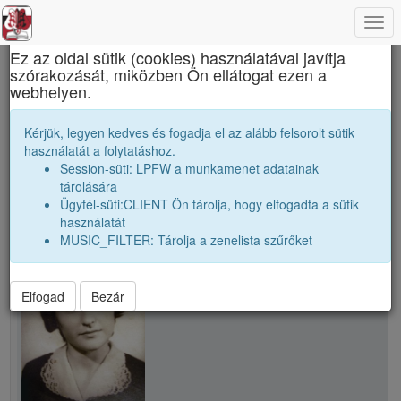
Togg
×
navi
Ez az oldal sütik (cookies) használatával javítja
szórakozását, miközben Ön ellátogat ezen a
Apáczai Csere János Elméleti Líceum
webhelyen.
Gajzágó Éva
Kérjük, legyen kedves és fogadja el az alább felsorolt sütik
használatát a folytatáshoz.
Session-süti: LPFW a munkamenet adatainak
person
whatshot
tárolására
Ügyfél-süti:CLIENT Ön tárolja, hogy elfogadta a sütik
használatát
person
Gajzágó Éva
MUSIC_FILTER: Tárolja a zenelista szűrőket
Elfogad
Bezár