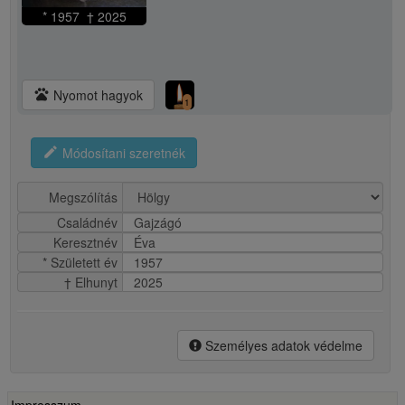
* 1957 † 2025
pets
Nyomot hagyok
1
edit
Módosítani szeretnék
Megszólítás
Családnév
Gajzágó
Keresztnév
Éva
* Született év
1957
† Elhunyt
2025
Személyes adatok védelme
Impresszum