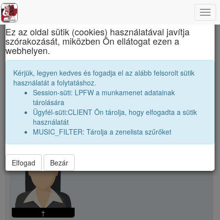
Togg
×
navi
Ez az oldal sütik (cookies) használatával javítja
szórakozását, miközben Ön ellátogat ezen a
Apáczai Csere János Elméleti Líceum
webhelyen.
Tanári kar
Hegedűs Gyuláné, Miklósy
Kérjük, legyen kedves és fogadja el az alább felsorolt sütik
Sarolta
használatát a folytatáshoz.
Session-süti: LPFW a munkamenet adatainak
tárolására
person
whatshot
Ügyfél-süti:CLIENT Ön tárolja, hogy elfogadta a sütik
folder_shared
használatát
MUSIC_FILTER: Tárolja a zenelista szűrőket
school
Hegedűs Gyuláné, Miklósy Sarolta
Elfogad
Bezár
†