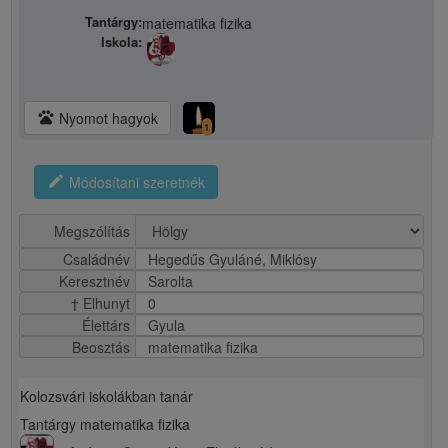
Tantárgy:
matematika fizika
Iskola:
pets
Nyomot hagyok
1
edit
Módosítani szeretnék
Megszólítás
Családnév
Hegedűs Gyuláné, Miklósy
Keresztnév
Sarolta
† Elhunyt
0
Élettárs
Gyula
Beosztás
matematika fizika
Kolozsvári iskolákban tanár
Tantárgy matematika fizika