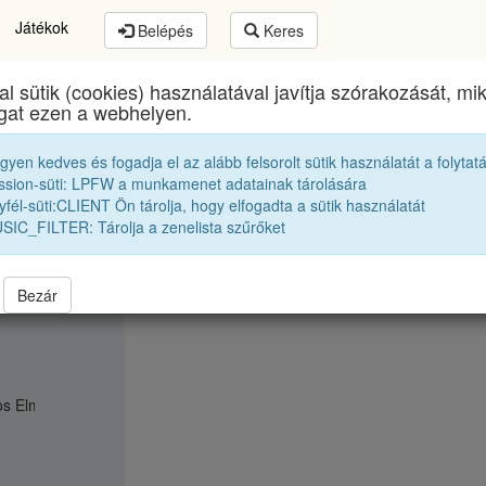
Játékok
Belépés
Keres
al sütik (cookies) használatával javítja szórakozását, m
Apáczai Csere János Elméleti Líceum
egykori diákj
ogat ezen a webhelyen.
egyen kedves és fogadja el az alább felsorolt sütik használatát a folytat
Tanári kar
Hobán Jenőné, Ilona
ssion-süti: LPFW a munkamenet adatainak tárolására
fél-süti:CLIENT Ön tárolja, hogy elfogadta a sütik használatát
SIC_FILTER: Tárolja a zenelista szűrőket
Bezár