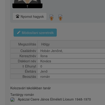
†
pets
Nyomot hagyok
1
1
edit
Módosítani szeretnék
Megszólítás
Családnév
Hobán Jenőné,
Keresztnév
Ilona
Diákkori név
Kovács
† Elhunyt
0
Élettárs
Jenő
Beosztás
román
Kolozsvári iskolákban tanár
Tantárgy román
Apáczai Csere János Elméleti Líceum 1948-1970