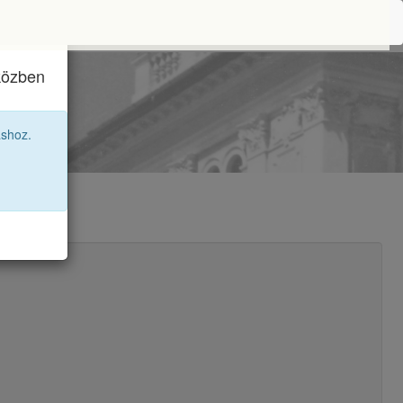
iközben
ai
áshoz.