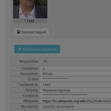
* 1945
pets
Nyomot hagyok
edit
Módosítani szeretnék
Megszólítás
Családnév
J.
Keresztnév
Mihály
E-Mail
*********************
* Született év
1945
Helység
Sepsiszentgyörgy
Facebook
************************************
Wikipedia
https://hu.wikipedia.org/wiki/J%C3%A1
Munkahely
Gyárfás Jenő képtár