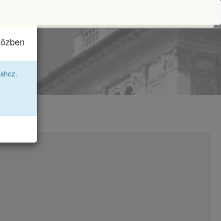
iközben
11C
áshoz.