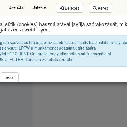
Üzenőfal
Játékok
Belépés
Keres
al sütik (cookies) használatával javítja szórakozását, m
thory István Elméleti Líceum
egykori diákjai
1963 
ogat ezen a webhelyen.
egyen kedves és fogadja el az alább felsorolt sütik használatát a folytat
J. Mihály
ssion-süti: LPFW a munkamenet adatainak tárolására
fél-süti:CLIENT Ön tárolja, hogy elfogadta a sütik használatát
SIC_FILTER: Tárolja a zenelista szűrőket
Bezár