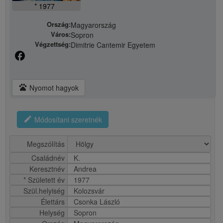
* 1977
Ország:
Magyarország
Város:
Sopron
Végzettség:
Dimitrie Cantemir Egyetem
facebook
pets
Nyomot hagyok
edit
Módosítani szeretnék
Megszólítás
Családnév
K.
Keresztnév
Andrea
* Született év
1977
Szül.helyiség
Kolozsvár
Élettárs
Csonka László
Helység
Sopron