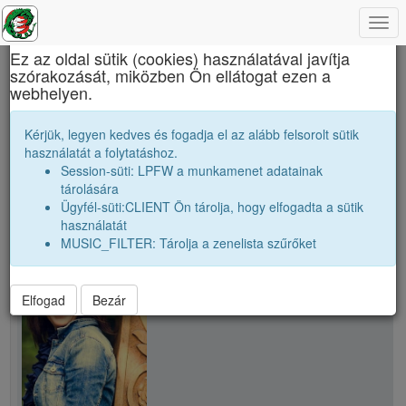
Togg
×
navi
Ez az oldal sütik (cookies) használatával javítja
szórakozását, miközben Ön ellátogat ezen a
Báthory István Elméleti Líceum
webhelyen.
K. Andrea
Kérjük, legyen kedves és fogadja el az alább felsorolt sütik
használatát a folytatáshoz.
Session-süti: LPFW a munkamenet adatainak
person
tárolására
Ügyfél-süti:CLIENT Ön tárolja, hogy elfogadta a sütik
használatát
person
K. Andrea
MUSIC_FILTER: Tárolja a zenelista szűrőket
Elfogad
Bezár