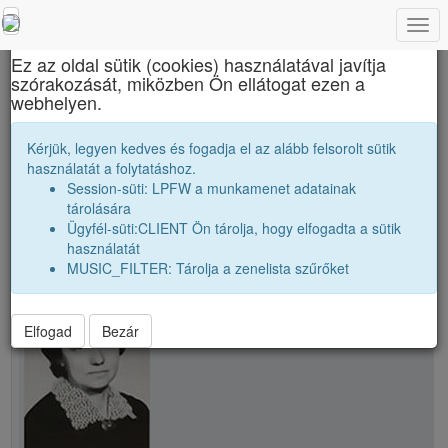
Togg
×
navi
Ez az oldal sütik (cookies) használatával javítja
szórakozását, miközben Ön ellátogat ezen a
Református Kollégium
webhelyen.
Tanári kar
Lingvay Klára
Kérjük, legyen kedves és fogadja el az alább felsorolt sütik
használatát a folytatáshoz.
Session-süti: LPFW a munkamenet adatainak
person
whatshot
folder_shared
tárolására
Ügyfél-süti:CLIENT Ön tárolja, hogy elfogadta a sütik
használatát
school
Lingvay Klára
MUSIC_FILTER: Tárolja a zenelista szűrőket
Elfogad
Bezár