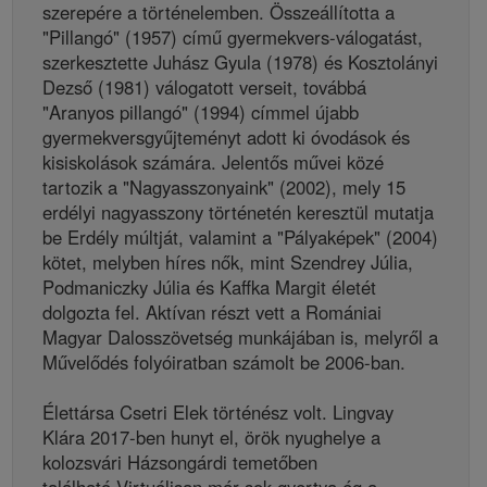
szerepére a történelemben. Összeállította a
"Pillangó" (1957) című gyermekvers-válogatást,
szerkesztette Juhász Gyula (1978) és Kosztolányi
Dezső (1981) válogatott verseit, továbbá
"Aranyos pillangó" (1994) címmel újabb
gyermekversgyűjteményt adott ki óvodások és
kisiskolások számára. Jelentős művei közé
tartozik a "Nagyasszonyaink" (2002), mely 15
erdélyi nagyasszony történetén keresztül mutatja
be Erdély múltját, valamint a "Pályaképek" (2004)
kötet, melyben híres nők, mint Szendrey Júlia,
Podmaniczky Júlia és Kaffka Margit életét
dolgozta fel. Aktívan részt vett a Romániai
Magyar Dalosszövetség munkájában is, melyről a
Művelődés folyóiratban számolt be 2006-ban.
Élettársa Csetri Elek történész volt. Lingvay
Klára 2017-ben hunyt el, örök nyughelye a
kolozsvári Házsongárdi temetőben