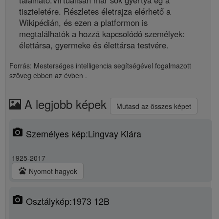
található.Virtuálisan már sok gyertya ég a
tiszteletére. Részletes életrajza elérhető a
Wikipédián, és ezen a platformon is
megtalálhatók a hozzá kapcsolódó személyek:
élettársa, gyermeke és élettársa testvére.
Forrás: Mesterséges intelligencia segítségével fogalmazott
szöveg
ebben az évben
.
A legjobb képek
Mutasd az összes képet
photo_camera
Személyes kép:Lingvay Klára
1925-2017
pets
Nyomot hagyok
photo_camera
Osztálykép:1973 12B