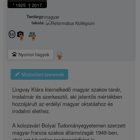
* 1925 † 2017
Tantárgy:
magyar
Iskola:
camera_alt
people_outline
W
2
4
pets
Nyomot hagyok
2
edit
Módosítani szeretnék
Lingvay Klára kiemelkedő magyar szakos tanár,
irodalmár és szerkesztő, aki jelentős mértékben
hozzájárult az erdélyi magyar oktatáshoz és
irodalmi élethez.
A kolozsvári Bolyai Tudományegyetemen szerzett
magyar-francia szakos államvizsgát 1949-ben,
ahol ezt követően tanársegédként is