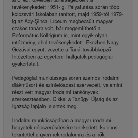
tevékenykedett 1951-ig. Pályafutása során több
kolozsvári iskolában tanított, majd 1959-től 1979-
ig az Ady-Șincai Líceum megbecsült magyar
szakos tanára volt, bár megemlíthető a
Református Kollégium is, mint egyik olyan
intézmény, ahol tevékenykedett. Eközben Nagy
Gézával együtt vezette a Tanártovábbképző
Intézetben az egyetemi hallgatók pedagógiai
gyakorlatait.
Pedagógiai munkássága során számos irodalmi
diákműsort és színielőadást szervezett, valamint
részt vett magyar irodalmi tankönyvek
szerkesztésében. Cikkei a Tanügyi Újság és az
Igazság lapjain jelentek meg.
Irodalmi munkásságában a magyar irodalmi
hagyaték népszerűsítésére törekedett, különös
tekintettel a gyermekirodalomra és a nők