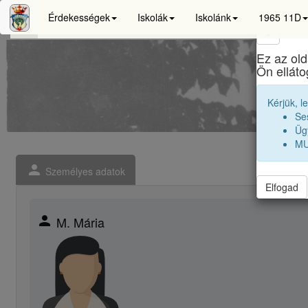
Érdekességek
Iskolák
Iskolánk
1965 11D
×
Ez az old
Ön ellát
Kérjük, l
Se
Ügy
MU
person
Személyes adatok
Elfogad
person
M. Mária