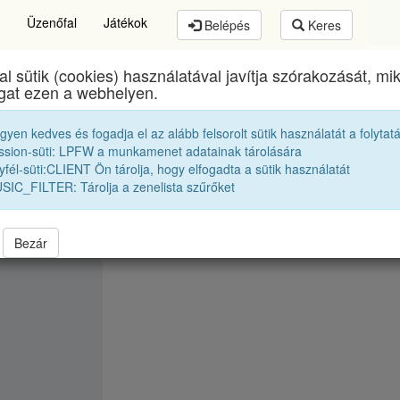
Üzenőfal
Játékok
Belépés
Keres
al sütik (cookies) használatával javítja szórakozását, m
Református Kollégium
egykori diákjai
1965 11D
ogat ezen a webhelyen.
egyen kedves és fogadja el az alább felsorolt sütik használatát a folytat
M. Mária
ssion-süti: LPFW a munkamenet adatainak tárolására
fél-süti:CLIENT Ön tárolja, hogy elfogadta a sütik használatát
SIC_FILTER: Tárolja a zenelista szűrőket
Bezár