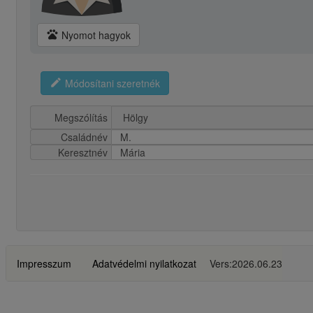
pets
Nyomot hagyok
edit
Módosítani szeretnék
Megszólítás
Családnév
M.
Keresztnév
Mária
Impresszum
Adatvédelmi nyilatkozat
Vers:2026.06.23