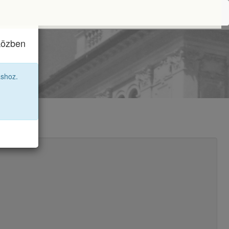
iközben
áshoz.