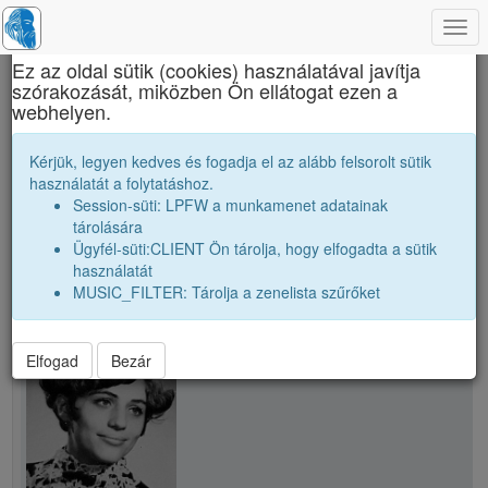
Togg
×
navi
Ez az oldal sütik (cookies) használatával javítja
szórakozását, miközben Ön ellátogat ezen a
Brassai Sámuel Líceum
webhelyen.
Nemes Mária
Kérjük, legyen kedves és fogadja el az alább felsorolt sütik
használatát a folytatáshoz.
Session-süti: LPFW a munkamenet adatainak
person
whatshot
tárolására
Ügyfél-süti:CLIENT Ön tárolja, hogy elfogadta a sütik
használatát
person
Nemes Mária (Máthé Csibi)
MUSIC_FILTER: Tárolja a zenelista szűrőket
Elfogad
Bezár