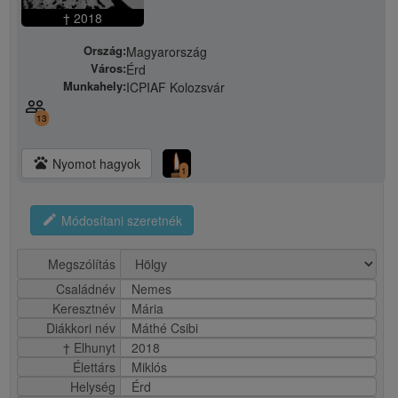
† 2018
Ország:
Magyarország
Város:
Érd
Munkahely:
ICPIAF Kolozsvár
people_outline
13
pets
Nyomot hagyok
1
edit
Módosítani szeretnék
Megszólítás
Családnév
Nemes
Keresztnév
Mária
Diákkori név
Máthé Csibi
† Elhunyt
2018
Élettárs
Miklós
Helység
Érd