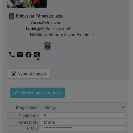
Kolozsvár Társaság tagja
Város:
Kolozsvár
Tantárgy:
fizika • igazgató
Iskola:
phone
email
facebook
camera_alt
2
pets
Nyomot hagyok
edit
Módosítani szeretnék
Megszólítás
Családnév
P.
Keresztnév
Márta
E-Mail
*******************