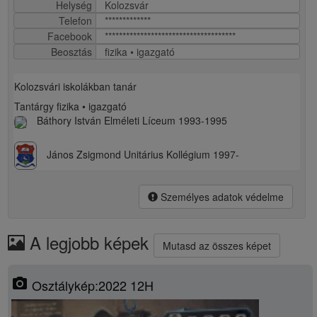
Helység
Kolozsvár
Telefon
*************
Facebook
*************************************
Beosztás
fizika • igazgató
Kolozsvári iskolákban tanár
Tantárgy fizika • igazgató
Báthory István Elméleti Líceum 1993-1995
János Zsigmond Unitárius Kollégium 1997-
Személyes adatok védelme
A legjobb képek
Mutasd az összes képet
photo_camera
Osztálykép:2022 12H