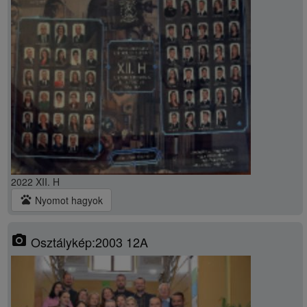
2022 XII. H
pets
Nyomot hagyok
photo_camera
Osztálykép:2003 12A