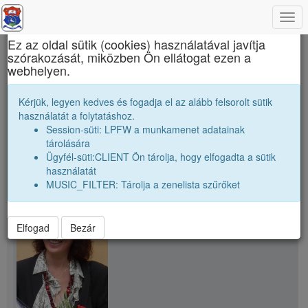
Togg
×
navi
Ez az oldal sütik (cookies) használatával javítja
szórakozását, miközben Ön ellátogat ezen a
János Zsigmond Unitárius Kollégium
webhelyen.
Tanári kar
P. Márta
Kérjük, legyen kedves és fogadja el az alább felsorolt sütik
használatát a folytatáshoz.
Session-süti: LPFW a munkamenet adatainak
person
folder_shared
tárolására
Ügyfél-süti:CLIENT Ön tárolja, hogy elfogadta a sütik
használatát
school
P. Márta
MUSIC_FILTER: Tárolja a zenelista szűrőket
Elfogad
Bezár