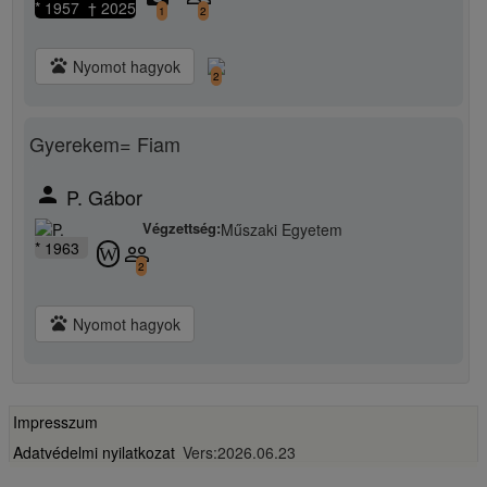
* 1957 † 2025
1
2
pets
Nyomot hagyok
2
Gyerekem= Fiam
person
P. Gábor
Végzettség:
Műszaki Egyetem
* 1963
people_outline
W
2
pets
Nyomot hagyok
Impresszum
Adatvédelmi nyilatkozat
Vers:2026.06.23