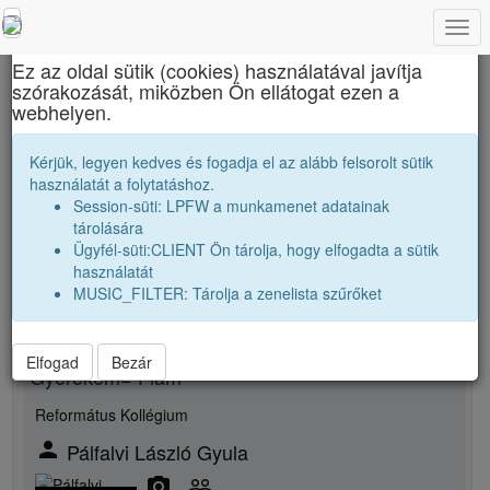
Togg
×
navi
Ez az oldal sütik (cookies) használatával javítja
szórakozását, miközben Ön ellátogat ezen a
Báthory István Elméleti Líceum
webhelyen.
Pálfalvi Attila
Kérjük, legyen kedves és fogadja el az alább felsorolt sütik
használatát a folytatáshoz.
Session-süti: LPFW a munkamenet adatainak
person
whatshot
tárolására
Ügyfél-süti:CLIENT Ön tárolja, hogy elfogadta a sütik
Új rokonsági kapcsolat megjelölése
használatát
MUSIC_FILTER: Tárolja a zenelista szűrőket
Rokon neme
Elfogad
Bezár
Gyerekem= Fiam
Református Kollégium
person
Pálfalvi László Gyula
camera_alt
people_outline