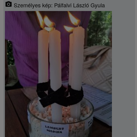
photo_camera
Személyes kép: Pálfalvi László Gyula