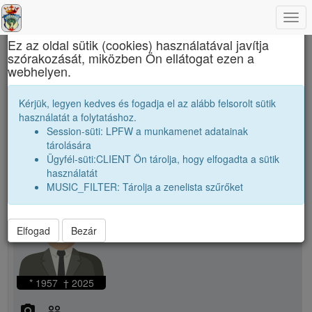
Togg
×
navi
Ez az oldal sütik (cookies) használatával javítja
szórakozását, miközben Ön ellátogat ezen a
Református Kollégium
webhelyen.
Pálfalvi László Gyula
Kérjük, legyen kedves és fogadja el az alább felsorolt sütik
használatát a folytatáshoz.
Session-süti: LPFW a munkamenet adatainak
person
whatshot
tárolására
Ügyfél-süti:CLIENT Ön tárolja, hogy elfogadta a sütik
használatát
person
Pálfalvi László Gyula
MUSIC_FILTER: Tárolja a zenelista szűrőket
Elfogad
Bezár
* 1957 † 2025
camera_alt
people_outline