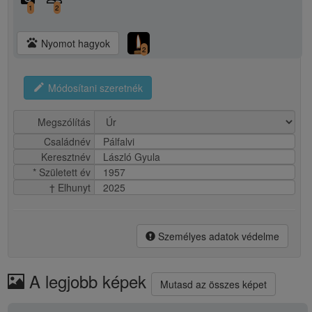
1
2
pets
Nyomot hagyok
2
edit
Módosítani szeretnék
Megszólítás
Családnév
Pálfalvi
Keresztnév
László Gyula
* Született év
1957
† Elhunyt
2025
Személyes adatok védelme
A legjobb képek
Mutasd az összes képet